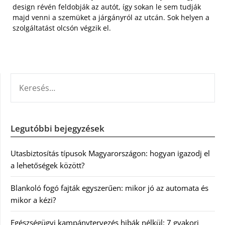
design révén feldobják az autót, így sokan le sem tudják
majd venni a szemüket a járgányról az utcán. Sok helyen a
szolgáltatást olcsón végzik el.
KERESÉS:
Legutóbbi bejegyzések
Utasbiztosítás típusok Magyarországon: hogyan igazodj el
a lehetőségek között?
Blankoló fogó fajták egyszerűen: mikor jó az automata és
mikor a kézi?
Egészségügyi kampánytervezés hibák nélkül: 7 gyakori