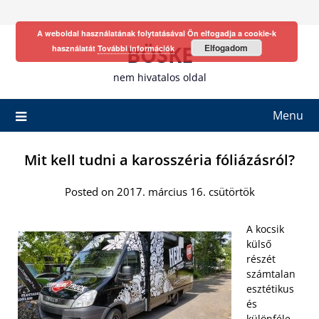
Skip
to
A weboldal használatának folytatásával Ön elfogadja a cookie-k
content
BÖSKE
Elfogadom
használatát
További információk
nem hivatalos oldal
Menu
Mit kell tudni a karosszéria fóliázásról?
Posted on 2017. március 16. csütörtök
A kocsik
külső
részét
számtalan
esztétikus
és
különféle