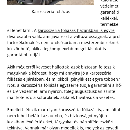
védelmet
Karosszéria fóliázás
garantáló
kellékkel,
termékkel
el lehet látni. A
karosszéria fóliázás hazánkban is egyre
divatosabbá válik, ami javarészt a változatosságnak, a profi
tartozékoknak és nem utolsósorban a mesterembereknek
köszönhető, akik a legkomplexebb megoldásokat is
garantálni tudják.
Akik még erről keveset hallottak, azok biztosan felteszik
maguknak a kérdést, hogy mi annyira jó a karosszéria
fóliázás eljárásban, és mi okból igénylik ezt egyre többen?
Nos, a karosszéria fóliázás egyszerre tudja garantálni a hő-
és UV-védelmet, ami nyáron, főleg augusztusban szinte
már kötelező a sofőröknek, akiknek hivatásuk a vezetés.
Emellett létezik már olyan karosszéria fóliázás is, ami által
nem lehet belátni az autóba, és biztonságot nyújt a
kocsiban lévő értékeket, tárgyakat és bármiféle eszközt
tekintve. Vannak már olyan modellek is, melyek az egyedi