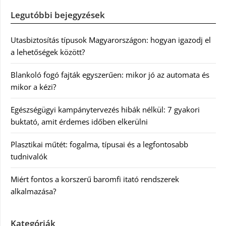
Legutóbbi bejegyzések
Utasbiztosítás típusok Magyarországon: hogyan igazodj el
a lehetőségek között?
Blankoló fogó fajták egyszerűen: mikor jó az automata és
mikor a kézi?
Egészségügyi kampánytervezés hibák nélkül: 7 gyakori
buktató, amit érdemes időben elkerülni
Plasztikai műtét: fogalma, típusai és a legfontosabb
tudnivalók
Miért fontos a korszerű baromfi itató rendszerek
alkalmazása?
Kategóriák