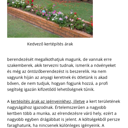
Kedvező kertépítés árak
berendezését megalkothatjuk magunk, de vannak erre
szakemberek, akik tervezni tudnak, ismerik a növényeket
és még az öntözőberendezést is beszerelik. Ha nem
vagyunk híján az anyagi keretnek és ötletünk is akad
bőven, de nem tudjuk, hogyan fogjunk hozzá, a profi
segítség igazán kifizetődő lehetőségnek tűnik.
A
kertépítés árak az igényeinkhez, illetve
a kert területének
nagyságához igazodnak. Értelemszerűen a nagyobb
kertben több a munka, az elrendezésre váró hely, ezért a
nagyobb egyben drágábbat is jelent. A költségekből persze
faraghatunk, ha nincsenek különleges igényeink. A