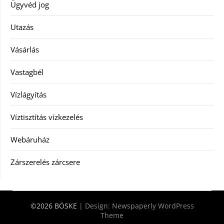
Ügyvéd jog
Utazás
Vásárlás
Vastagbél
Vízlágyítás
Víztisztítás vízkezelés
Webáruház
Zárszerelés zárcsere
©2026 BÖSKE
| Design:
Newspaperly WordPress
Theme