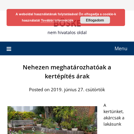
Skip
to
A weboldal használatának folytatásával Ön elfogadja a cookie-k
content
BÖSKE
Elfogadom
használatát
További információk
nem hivatalos oldal
Menu
Nehezen meghatározhatóak a
kertépítés árak
Posted on 2019. június 27. csütörtök
A
kertünket,
akárcsak a
lakásunk