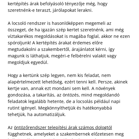
kertépítés árak befolyásoló tényezője még, hogy
szeretnénk-e teraszt, járólapokat lerakni.
A locsoló rendszer is hasonlóképpen megemeli az
összeget, de ha igazán szép kertet szeretnénk, ami még
víztakarékos megoldásokat is magába foglal, akkor ne ezen
spóroljunk! A kertépítés árakat érdemes előre
megtudakolni a szakembertől, árajánlatot kérni, így
magunk is láthatjuk, megéri-e felbérelni valakit vagy
megoldjuk egyedül.
Hogy a kertünk szép legyen, nem kis feladat, nem
alapértelmezett lehetőség, ezért tenni kell. Persze, akinek
kertje van, annak ezt mondani sem kell. A növények
gondozása, a takarítás, az öntözés, mind megoldandó
feladatok legalább hetente, de a locsolás például napi
rutint igényel. Megkönnyíthetjük és hatékonyabbá
tehetjük, ha automatizáljuk.
Az
öntözőrendszer telepítési árak számos dologtól
függhetnek, amelyeket a szakembernek előzetesen meg