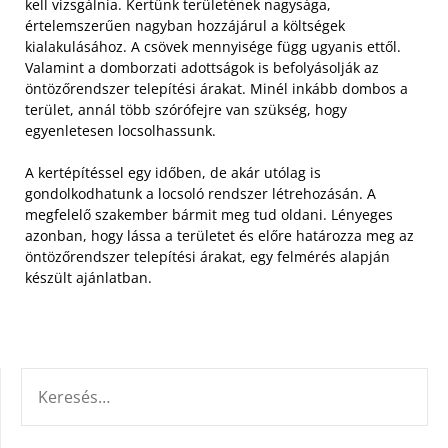
kell vizsgálnia. Kertünk területének nagysága,
értelemszerűen nagyban hozzájárul a költségek
kialakulásához. A csövek mennyisége függ ugyanis ettől.
Valamint a domborzati adottságok is befolyásolják az
öntözőrendszer telepítési árakat. Minél inkább dombos a
terület, annál több szórófejre van szükség, hogy
egyenletesen locsolhassunk.
A kertépítéssel egy időben, de akár utólag is
gondolkodhatunk a locsoló rendszer létrehozásán. A
megfelelő szakember bármit meg tud oldani. Lényeges
azonban, hogy lássa a területet és előre határozza meg az
öntözőrendszer telepítési árakat, egy felmérés alapján
készült ajánlatban.
KERESÉS: