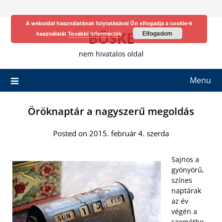
Skip
to
A weboldal használatának folytatásával Ön elfogadja a cookie-k
content
BÖSKE
Elfogadom
használatát
További információk
nem hivatalos oldal
Menu
Öröknaptár a nagyszerű megoldás
Posted on 2015. február 4. szerda
Sajnos a
gyönyörű,
színes
naptárak
az év
végén a
szemétbe