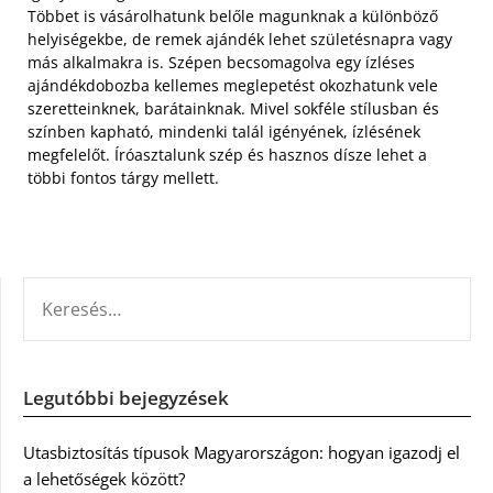
Többet is vásárolhatunk belőle magunknak a különböző
helyiségekbe, de remek ajándék lehet születésnapra vagy
más alkalmakra is. Szépen becsomagolva egy ízléses
ajándékdobozba kellemes meglepetést okozhatunk vele
szeretteinknek, barátainknak. Mivel sokféle stílusban és
színben kapható, mindenki talál igényének, ízlésének
megfelelőt. Íróasztalunk szép és hasznos dísze lehet a
többi fontos tárgy mellett.
KERESÉS:
Legutóbbi bejegyzések
Utasbiztosítás típusok Magyarországon: hogyan igazodj el
a lehetőségek között?