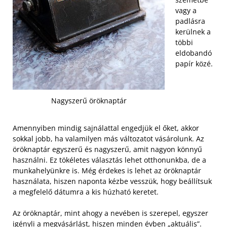
vagy a
padlásra
kerülnek a
többi
eldobandó
papír közé.
Nagyszerű öröknaptár
Amennyiben mindig sajnálattal engedjük el őket, akkor
sokkal jobb, ha valamilyen más változatot vásárolunk. Az
öröknaptár egyszerű és nagyszerű, amit nagyon könnyű
használni. Ez tökéletes választás lehet otthonunkba, de a
munkahelyünkre is. Még érdekes is lehet az öröknaptár
használata, hiszen naponta kézbe vesszük, hogy beállítsuk
a megfelelő dátumra a kis húzható keretet.
Az öröknaptár, mint ahogy a nevében is szerepel, egyszer
igényli a megvásárlást, hiszen minden évben „aktuális”.