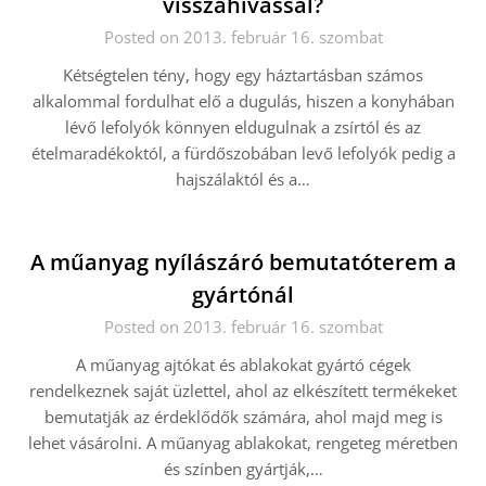
visszahívással?
Posted on 2013. február 16. szombat
Kétségtelen tény, hogy egy háztartásban számos
alkalommal fordulhat elő a dugulás, hiszen a konyhában
lévő lefolyók könnyen eldugulnak a zsírtól és az
ételmaradékoktól, a fürdőszobában levő lefolyók pedig a
hajszálaktól és a…
A műanyag nyílászáró bemutatóterem a
gyártónál
Posted on 2013. február 16. szombat
A műanyag ajtókat és ablakokat gyártó cégek
rendelkeznek saját üzlettel, ahol az elkészített termékeket
bemutatják az érdeklődők számára, ahol majd meg is
lehet vásárolni. A műanyag ablakokat, rengeteg méretben
és színben gyártják,…