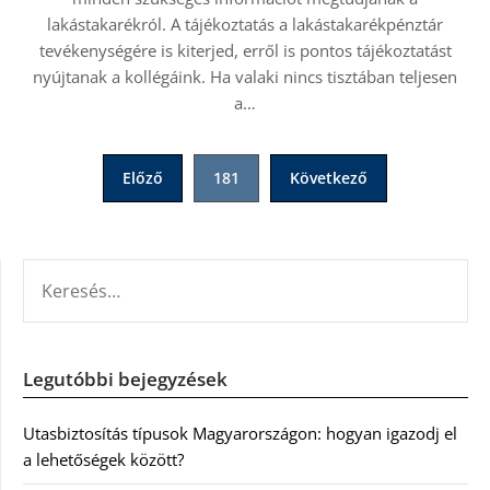
lakástakarékról. A tájékoztatás a lakástakarékpénztár
tevékenységére is kiterjed, erről is pontos tájékoztatást
nyújtanak a kollégáink. Ha valaki nincs tisztában teljesen
a…
Bejegyzések
Előző
181
Következő
lapozása
KERESÉS:
Legutóbbi bejegyzések
Utasbiztosítás típusok Magyarországon: hogyan igazodj el
a lehetőségek között?