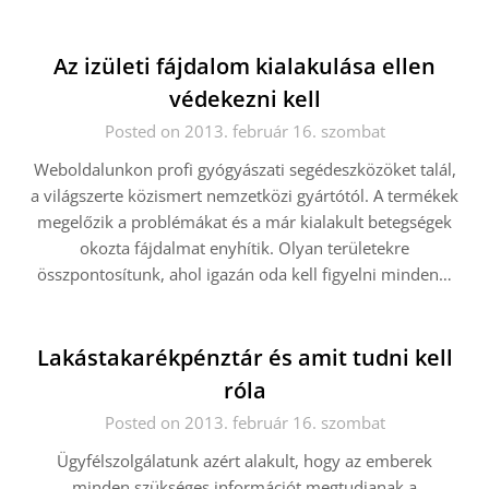
Az izületi fájdalom kialakulása ellen
védekezni kell
Posted on 2013. február 16. szombat
Weboldalunkon profi gyógyászati segédeszközöket talál,
a világszerte közismert nemzetközi gyártótól. A termékek
megelőzik a problémákat és a már kialakult betegségek
okozta fájdalmat enyhítik. Olyan területekre
összpontosítunk, ahol igazán oda kell figyelni minden…
Lakástakarékpénztár és amit tudni kell
róla
Posted on 2013. február 16. szombat
Ügyfélszolgálatunk azért alakult, hogy az emberek
minden szükséges információt megtudjanak a