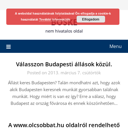
Skip
to
A weboldal használatának folytatásával Ön elfogadja a cookie-k
content
BÖSKE
Elfogadom
használatát
További információk
nem hivatalos oldal
Menu
Válasszon Budapesti állások közül.
Posted on 2013. március 7. csütörtök
Állást keres Budapesten? Talán mondhatni azt, hogy azok
akik Budapesten keresnek munkát gyorsabban találnak
munkát. Hogy miért is van ez így? Erre a válasz, hogy
Budapest az ország fővárosa és ennek köszönhetően…
A www.olcsobbat.hu oldalról rendelhető