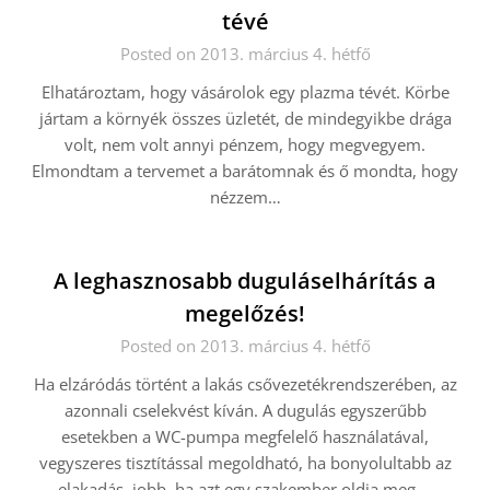
tévé
Posted on 2013. március 4. hétfő
Elhatároztam, hogy vásárolok egy plazma tévét. Körbe
jártam a környék összes üzletét, de mindegyikbe drága
volt, nem volt annyi pénzem, hogy megvegyem.
Elmondtam a tervemet a barátomnak és ő mondta, hogy
nézzem…
A leghasznosabb duguláselhárítás a
megelőzés!
Posted on 2013. március 4. hétfő
Ha elzáródás történt a lakás csővezetékrendszerében, az
azonnali cselekvést kíván. A dugulás egyszerűbb
esetekben a WC-pumpa megfelelő használatával,
vegyszeres tisztítással megoldható, ha bonyolultabb az
elakadás, jobb, ha azt egy szakember oldja meg….