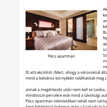
Ak
ke
an
ké
Bu
fe
ap
sz
Sz
Pécs apartman
má
ne
fő attrakcióitól. (Mert, ahogy a városoknál ált
mind a belváros környékén találhatóak meg.) 
annak a megérkezés után nem kell se taxiba, s
mindössze percekre esik mind a távolsági au
Pécs apartman tekintetében tehát nem tarto
Amit feltétlenül érdemes még a Szabadság kap