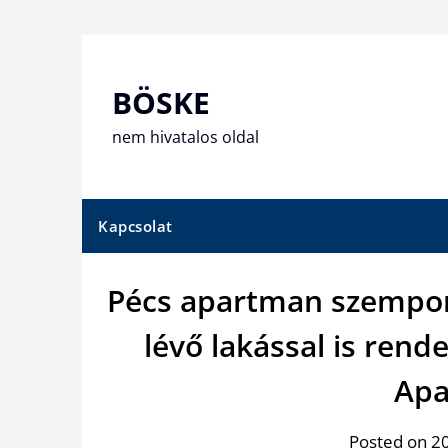
Skip
to
content
BÖSKE
nem hivatalos oldal
Kapcsolat
Pécs apartman szempon
lévő lakással is rend
Apa
Posted on 20