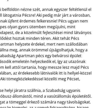
i belföldön nézne szét, annak egyszer feltétlenül el
ll látogatnia Pécsre! Aki pedig már járt a városban,
nak újfent érdemes felkeresnie! Pécs ugyan nem
pes olyan gyors ütemben megújulni, mint
dapest, de a közelmúlt fejlesztései mind látványos
jlődést hoztak minden téren. Akit tehát Pécs
artman helyzete érdekel, mert nem szállodában
állna meg, annak örömmel újságolhatjuk, hogy a
abadság Apartman pécs egy belvárosi épület
sodik emeletén helyezkedik el, így az utazónak
m kell attól tartania, hogy messze lesz majd Pécs
alában, az érdekesebb látnivalók itt is hellyel-közzel
Aki tömegközlekedéssel közelíti meg Pécset,
e helyi járatra szállnia, a Szabadság ugyanis
tóbusz-állomástól, mind a vasútállomás épületétől.
gat a tömeggel érkező számára nagy távolságokat.
csán kiemelni, az a remek felszereltsége, hiszen