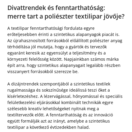
Divattrendek és fenntarthatóság:
merre tart a poliészter textilipar jövője?
A textilipar fenntarthatósági fordulata egyre
erőteljesebben érinti a szintetikus alapanyagok piacát is.
Az újrahasznosított forrásokból előállított poliészter anyag
térhódítása jól mutatja, hogy a gyártók és tervezők
egyaránt keresik az egyensúlyt a teljesítmény és a
környezeti felelősség között. Napjainkban számos márka
épít arra, hogy szintetikus alapanyagait legalább részben
visszanyert forrásokból szerezze be.
A dizájntrendek szempontjából a szintetikus textilek
rugalmassága és sokszínűsége ideálissá teszi őket a
kísérletezéshez. A lézervágással, hőnyomással és speciális
felületkezelési eljárásokkal kombinált technikák egyre
szélesebb kreatív lehetőségeket nyitnak meg a
textiltervezők előtt. A fenntarthatóság és az innováció
együtt formálják azt az irányt, amelybe a szintetikus
textilipar a következő évtizedekben halad.