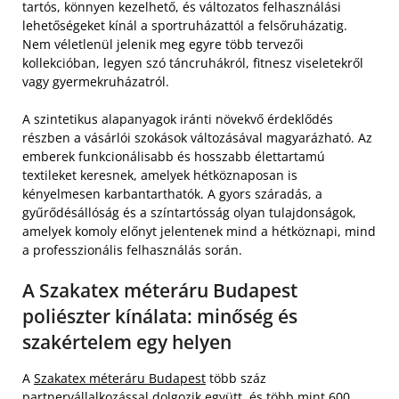
tartós, könnyen kezelhető, és változatos felhasználási
lehetőségeket kínál a sportruházattól a felsőruházatig.
Nem véletlenül jelenik meg egyre több tervezői
kollekcióban, legyen szó táncruhákról, fitnesz viseletekről
vagy gyermekruházatról.
A szintetikus alapanyagok iránti növekvő érdeklődés
részben a vásárlói szokások változásával magyarázható. Az
emberek funkcionálisabb és hosszabb élettartamú
textileket keresnek, amelyek hétköznaposan is
kényelmesen karbantarthatók. A gyors száradás, a
gyűrődésállóság és a színtartósság olyan tulajdonságok,
amelyek komoly előnyt jelentenek mind a hétköznapi, mind
a professzionális felhasználás során.
A Szakatex méteráru Budapest
poliészter kínálata: minőség és
szakértelem egy helyen
A
Szakatex méteráru Budapest
több száz
partnervállalkozással dolgozik együtt, és több mint 600