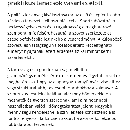
praktikus tanácsok vásárlás előtt
A poliészter anyag kiválasztásakor az első és legfontosabb
kérdés a tervezett felhasználás célja. Sportruházatnál a
nedvességelvezetés és a rugalmasság a meghatározó
szempont, míg felsőruházatnál a szövet szerkezete és
esése befolyásolja leginkább a végeredményt. A különböző
szövésű és vastagságú változatok eltérő kézzelfogható
élményt nyújtanak, ezért érdemes fizikai mintát kérni
vásárlás előtt.
A tartósság és a gondozhatóság mellett a
gramm/négyzetméter értékre is érdemes figyelni, mivel ez
meghatározza, hogy az alapanyag könnyű nyári viselethez
vagy strukturáltabb, testesebb darabokhoz alkalmas-e. A
szintetikus textilek általában alacsony hőmérsékleten
moshatók és gyorsan száradnak, ami a mindennapi
használatban valódi időmegtakarítást jelent. Nagyobb
mennyiségű rendelésnél a szín- és tételkonzisztencia is
fontos tényező – különösen akkor, ha azonos kollekcióból
több darabot terveznek.