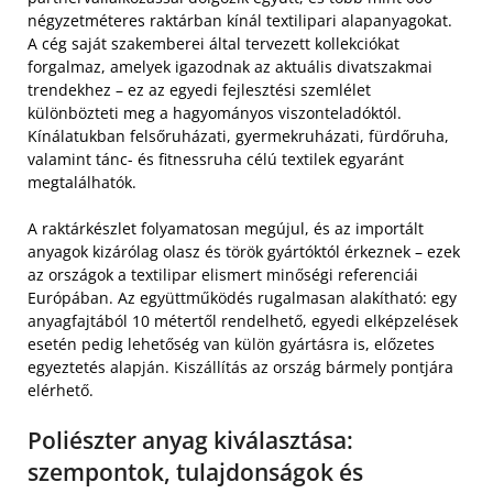
négyzetméteres raktárban kínál textilipari alapanyagokat.
A cég saját szakemberei által tervezett kollekciókat
forgalmaz, amelyek igazodnak az aktuális divatszakmai
trendekhez – ez az egyedi fejlesztési szemlélet
különbözteti meg a hagyományos viszonteladóktól.
Kínálatukban felsőruházati, gyermekruházati, fürdőruha,
valamint tánc- és fitnessruha célú textilek egyaránt
megtalálhatók.
A raktárkészlet folyamatosan megújul, és az importált
anyagok kizárólag olasz és török gyártóktól érkeznek – ezek
az országok a textilipar elismert minőségi referenciái
Európában. Az együttműködés rugalmasan alakítható: egy
anyagfajtából 10 métertől rendelhető, egyedi elképzelések
esetén pedig lehetőség van külön gyártásra is, előzetes
egyeztetés alapján. Kiszállítás az ország bármely pontjára
elérhető.
Poliészter anyag kiválasztása:
szempontok, tulajdonságok és