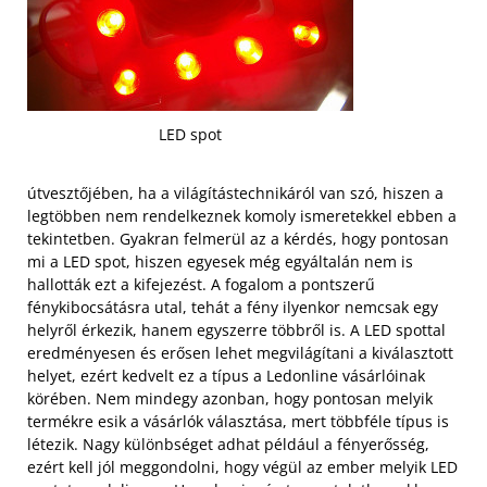
LED spot
útvesztőjében, ha a világítástechnikáról van szó, hiszen a
legtöbben nem rendelkeznek komoly ismeretekkel ebben a
tekintetben. Gyakran felmerül az a kérdés, hogy pontosan
mi a LED spot, hiszen egyesek még egyáltalán nem is
hallották ezt a kifejezést. A fogalom a pontszerű
fénykibocsátásra utal, tehát a fény ilyenkor nemcsak egy
helyről érkezik, hanem egyszerre többről is. A LED spottal
eredményesen és erősen lehet megvilágítani a kiválasztott
helyet, ezért kedvelt ez a típus a Ledonline vásárlóinak
körében. Nem mindegy azonban, hogy pontosan melyik
termékre esik a vásárlók választása, mert többféle típus is
létezik.
Nagy különbséget adhat például a fényerősség,
ezért kell jól meggondolni, hogy végül az ember melyik LED