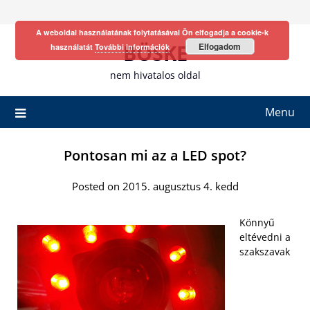
Skip
to
A weboldal használatának folytatásával Ön elfogadja a cookie-k
content
BÖSKE
Elfogadom
használatát
További információk
nem hivatalos oldal
Menu
Pontosan mi az a LED spot?
Posted on 2015. augusztus 4. kedd
Könnyű
eltévedni a
szakszavak