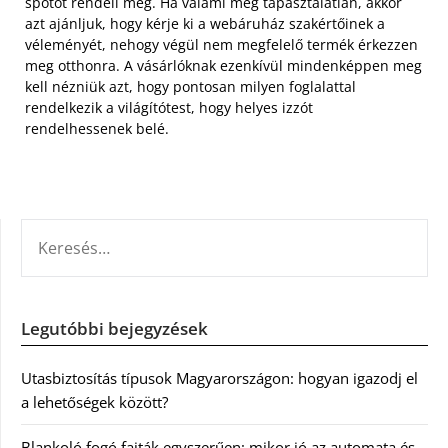
spotot rendeli meg. Ha valami még tapasztalatlan, akkor
azt ajánljuk, hogy kérje ki a webáruház szakértőinek a
véleményét, nehogy végül nem megfelelő termék érkezzen
meg otthonra. A vásárlóknak ezenkívül mindenképpen meg
kell nézniük azt, hogy pontosan milyen foglalattal
rendelkezik a világítótest, hogy helyes izzót
rendelhessenek belé.
KERESÉS:
Legutóbbi bejegyzések
Utasbiztosítás típusok Magyarországon: hogyan igazodj el
a lehetőségek között?
Blankoló fogó fajták egyszerűen: mikor jó az automata és