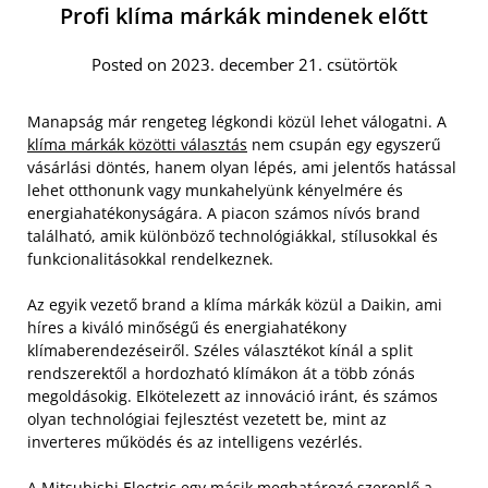
Profi klíma márkák mindenek előtt
Posted on 2023. december 21. csütörtök
Manapság már rengeteg légkondi közül lehet válogatni. A
klíma márkák közötti választás
nem csupán egy egyszerű
vásárlási döntés, hanem olyan lépés, ami jelentős hatással
lehet otthonunk vagy munkahelyünk kényelmére és
energiahatékonyságára. A piacon számos nívós brand
található, amik különböző technológiákkal, stílusokkal és
funkcionalitásokkal rendelkeznek.
Az egyik vezető brand a klíma márkák közül a Daikin, ami
híres a kiváló minőségű és energiahatékony
klímaberendezéseiről. Széles választékot kínál a split
rendszerektől a hordozható klímákon át a több zónás
megoldásokig. Elkötelezett az innováció iránt, és számos
olyan technológiai fejlesztést vezetett be, mint az
inverteres működés és az intelligens vezérlés.
A Mitsubishi Electric egy másik meghatározó szereplő a