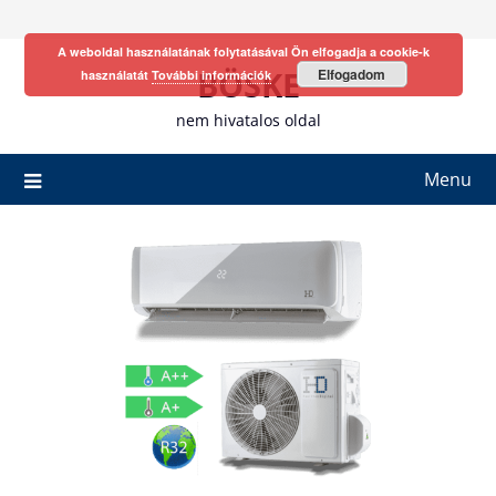
Skip
to
A weboldal használatának folytatásával Ön elfogadja a cookie-k
content
BÖSKE
Elfogadom
használatát
További információk
nem hivatalos oldal
Menu