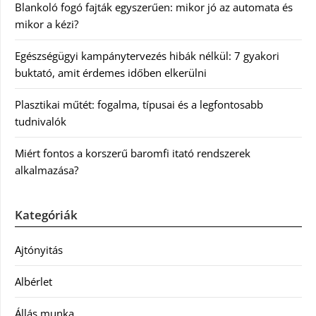
Blankoló fogó fajták egyszerűen: mikor jó az automata és
mikor a kézi?
Egészségügyi kampánytervezés hibák nélkül: 7 gyakori
buktató, amit érdemes időben elkerülni
Plasztikai műtét: fogalma, típusai és a legfontosabb
tudnivalók
Miért fontos a korszerű baromfi itató rendszerek
alkalmazása?
Kategóriák
Ajtónyitás
Albérlet
Állás munka