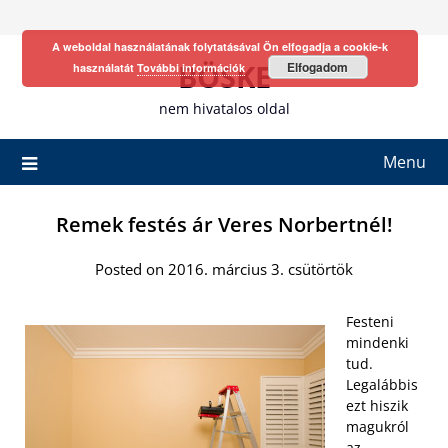
Skip
to
A weboldal használatának folytatásával Ön elfogadja a cookie-k
content
BÖSKE
Elfogadom
használatát
További információk
nem hivatalos oldal
Menu
Remek festés ár Veres Norbertnél!
Posted on 2016. március 3. csütörtök
Festeni
mindenki
tud.
Legalábbis
ezt hiszik
magukról
az