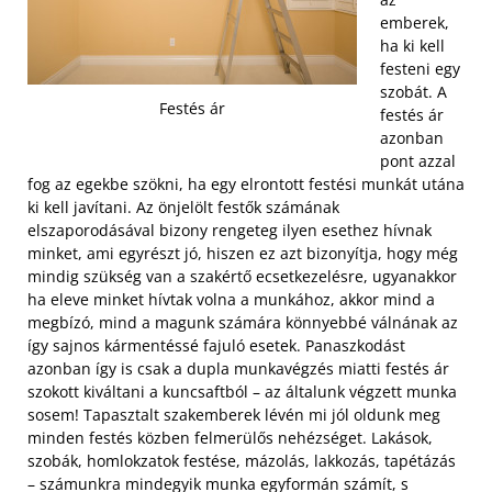
emberek,
ha ki kell
festeni egy
szobát. A
Festés ár
festés ár
azonban
pont azzal
fog az egekbe szökni, ha egy elrontott festési munkát utána
ki kell javítani. Az önjelölt festők számának
elszaporodásával bizony rengeteg ilyen esethez hívnak
minket, ami egyrészt jó, hiszen ez azt bizonyítja, hogy még
mindig szükség van a szakértő ecsetkezelésre, ugyanakkor
ha eleve minket hívtak volna a munkához, akkor mind a
megbízó, mind a magunk számára könnyebbé válnának az
így sajnos kármentéssé fajuló esetek. Panaszkodást
azonban így is csak a dupla munkavégzés miatti festés ár
szokott kiváltani a kuncsaftból – az általunk végzett munka
sosem! Tapasztalt szakemberek lévén mi jól oldunk meg
minden festés közben felmerülős nehézséget.
Lakások,
szobák, homlokzatok festése, mázolás, lakkozás, tapétázás
– számunkra mindegyik munka egyformán számít, s