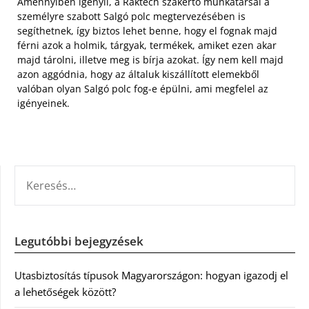
Amennyiben igényli, a Raktech szakértő munkatársai a
személyre szabott Salgó polc megtervezésében is
segíthetnek, így biztos lehet benne, hogy el fognak majd
férni azok a holmik, tárgyak, termékek, amiket ezen akar
majd tárolni, illetve meg is bírja azokat. Így nem kell majd
azon aggódnia, hogy az általuk kiszállított elemekből
valóban olyan Salgó polc fog-e épülni, ami megfelel az
igényeinek.
KERESÉS:
Legutóbbi bejegyzések
Utasbiztosítás típusok Magyarországon: hogyan igazodj el
a lehetőségek között?