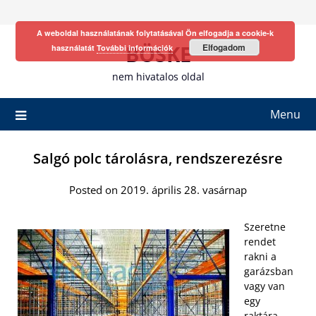
Skip
to
A weboldal használatának folytatásával Ön elfogadja a cookie-k
content
BÖSKE
Elfogadom
használatát
További információk
nem hivatalos oldal
Menu
Salgó polc tárolásra, rendszerezésre
Posted on 2019. április 28. vasárnap
Szeretne
rendet
rakni a
garázsban
vagy van
egy
raktára,