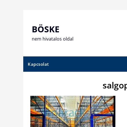
Skip
to
content
BÖSKE
nem hivatalos oldal
Kapcsolat
salgo