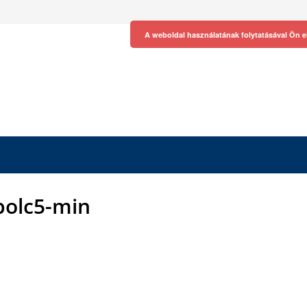
A weboldal használatának folytatásával Ön e
polc5-min