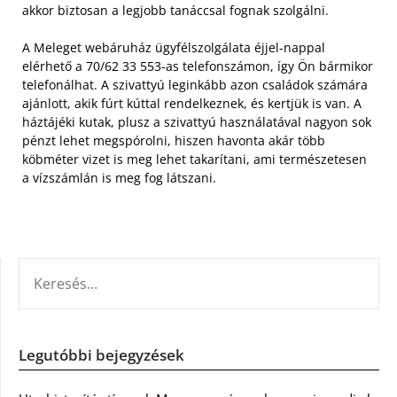
akkor biztosan a legjobb tanáccsal fognak szolgálni.
A Meleget webáruház ügyfélszolgálata éjjel-nappal
elérhető a 70/62 33 553-as telefonszámon, így Ön bármikor
telefonálhat. A szivattyú leginkább azon családok számára
ajánlott, akik fúrt kúttal rendelkeznek, és kertjük is van. A
háztájéki kutak, plusz a szivattyú használatával nagyon sok
pénzt lehet megspórolni, hiszen havonta akár több
köbméter vizet is meg lehet takarítani, ami természetesen
a vízszámlán is meg fog látszani.
KERESÉS:
Legutóbbi bejegyzések