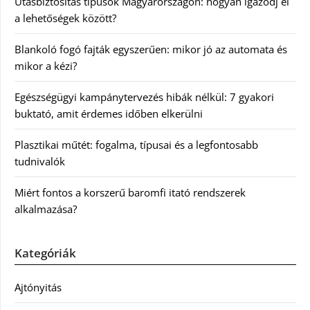
Utasbiztosítás típusok Magyarországon: hogyan igazodj el
a lehetőségek között?
Blankoló fogó fajták egyszerűen: mikor jó az automata és
mikor a kézi?
Egészségügyi kampánytervezés hibák nélkül: 7 gyakori
buktató, amit érdemes időben elkerülni
Plasztikai műtét: fogalma, típusai és a legfontosabb
tudnivalók
Miért fontos a korszerű baromfi itató rendszerek
alkalmazása?
Kategóriák
Ajtónyitás