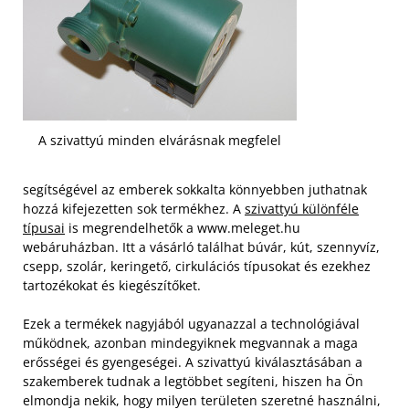
A szivattyú minden elvárásnak megfelel
segítségével az emberek sokkalta könnyebben juthatnak
hozzá kifejezetten sok termékhez. A
szivattyú különféle
típusai
is megrendelhetők a www.meleget.hu
webáruházban. Itt a vásárló találhat búvár, kút, szennyvíz,
csepp, szolár, keringető, cirkulációs típusokat és ezekhez
tartozékokat és kiegészítőket.
Ezek a termékek nagyjából ugyanazzal a technológiával
működnek, azonban mindegyiknek megvannak a maga
erősségei és gyengeségei. A szivattyú kiválasztásában a
szakemberek tudnak a legtöbbet segíteni, hiszen ha Ön
elmondja nekik, hogy milyen területen szeretné használni,