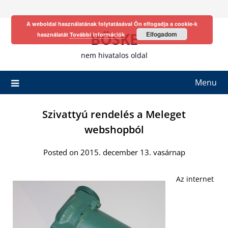
Skip
to
A weboldal használatának folytatásával Ön elfogadja a cookie-k
content
BÖSKE
Elfogadom
használatát
További információk
nem hivatalos oldal
Menu
Szivattyú rendelés a Meleget
webshopból
Posted on 2015. december 13. vasárnap
Az internet