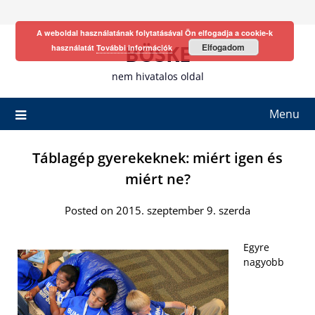
Skip
to
A weboldal használatának folytatásával Ön elfogadja a cookie-k
content
BÖSKE
Elfogadom
használatát
További információk
nem hivatalos oldal
Menu
Táblagép gyerekeknek: miért igen és
miért ne?
Posted on 2015. szeptember 9. szerda
Egyre
nagyobb