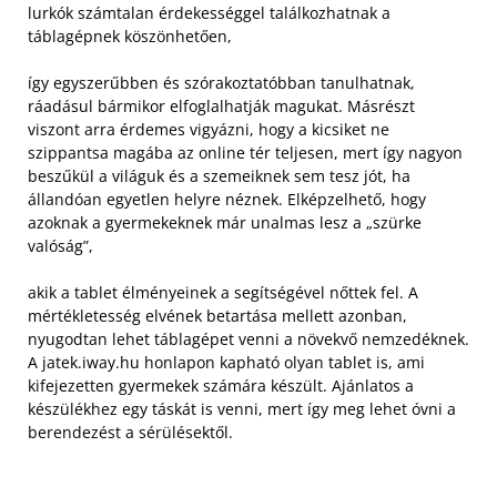
lurkók számtalan érdekességgel találkozhatnak a
táblagépnek köszönhetően,
így egyszerűbben és szórakoztatóbban tanulhatnak,
ráadásul bármikor elfoglalhatják magukat. Másrészt
viszont arra érdemes vigyázni, hogy a kicsiket ne
szippantsa magába az online tér teljesen, mert így nagyon
beszűkül a világuk és a szemeiknek sem tesz jót, ha
állandóan egyetlen helyre néznek. Elképzelhető, hogy
azoknak a gyermekeknek már unalmas lesz a „szürke
valóság”,
akik a tablet élményeinek a segítségével nőttek fel. A
mértékletesség elvének betartása mellett azonban,
nyugodtan lehet táblagépet venni a növekvő nemzedéknek.
A jatek.iway.hu honlapon kapható olyan tablet is, ami
kifejezetten gyermekek számára készült. Ajánlatos a
készülékhez egy táskát is venni, mert így meg lehet óvni a
berendezést a sérülésektől.