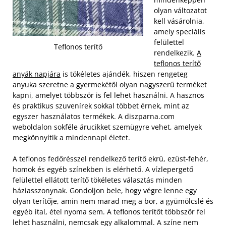
olyan változatot
kell vásárolnia,
amely speciális
felülettel
Teflonos terítő
rendelkezik.
A
teflonos terítő
anyák napjára
is tökéletes ajándék, hiszen rengeteg
anyuka szeretne a gyermekétől olyan nagyszerű terméket
kapni, amelyet többször is fel lehet használni. A hasznos
és praktikus szuvenírek sokkal többet érnek, mint az
egyszer használatos termékek. A diszparna.com
weboldalon sokféle árucikket szemügyre vehet, amelyek
megkönnyítik a mindennapi életet.
A teflonos fedőrésszel rendelkező terítő ekrü, ezüst-fehér,
homok és egyéb színekben is elérhető. A vízlepergető
felülettel ellátott terítő tökéletes választás minden
háziasszonynak. Gondoljon bele, hogy végre lenne egy
olyan terítője, amin nem marad meg a bor, a gyümölcslé és
egyéb ital, étel nyoma sem. A teflonos terítőt többször fel
lehet használni, nemcsak egy alkalommal. A színe nem