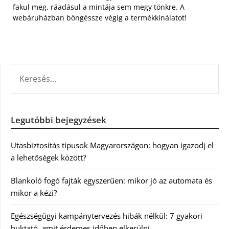
fakul meg, ráadásul a mintája sem megy tönkre. A
webáruházban böngéssze végig a termékkínálatot!
KERESÉS:
Legutóbbi bejegyzések
Utasbiztosítás típusok Magyarországon: hogyan igazodj el
a lehetőségek között?
Blankoló fogó fajták egyszerűen: mikor jó az automata és
mikor a kézi?
Egészségügyi kampánytervezés hibák nélkül: 7 gyakori
buktató, amit érdemes időben elkerülni