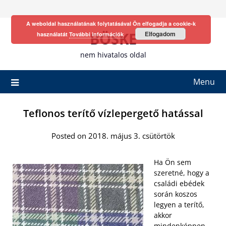
Skip
to
A weboldal használatának folytatásával Ön elfogadja a cookie-k
content
BÖSKE
Elfogadom
használatát
További információk
nem hivatalos oldal
Menu
Teflonos terítő vízlepergető hatással
Posted on 2018. május 3. csütörtök
Ha Ön sem
szeretné, hogy a
családi ebédek
során koszos
legyen a terítő,
akkor
mindenképpen