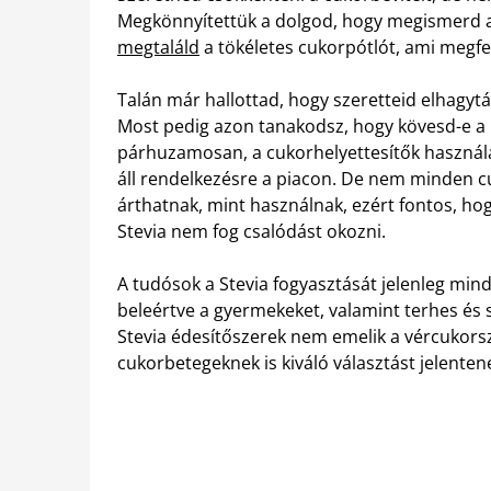
Megkönnyítettük a dolgod, hogy megismerd 
megtaláld
a tökéletes cukorpótlót, ami megfel
Talán már hallottad, hogy szeretteid elhagytá
Most pedig azon tanakodsz, hogy kövesd-e a 
párhuzamosan, a cukorhelyettesítők használat
áll rendelkezésre a piacon.
De nem minden cuk
árthatnak, mint használnak, ezért fontos, hog
Stevia nem fog csalódást okozni.
A tudósok a Stevia fogyasztását jelenleg min
beleértve a gyermekeket, valamint terhes és 
Stevia édesítőszerek nem emelik a vércukorsz
cukorbetegeknek is kiváló választást jelenten