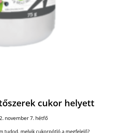
tőszerek cukor helyett
2. november 7. hétfő
m tudod, melyik cukorpótló a megfelelő?