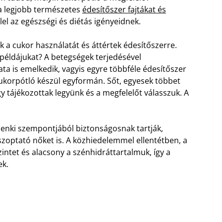
a legjobb természetes
édesítőszer fajtákat és
el az egészségi és diétás igényeidnek.
k a cukor használatát és áttértek édesítőszerre.
példájukat? A betegségek terjedésével
a is emelkedik, vagyis egyre többféle édesítőszer
orpótló készül egyformán. Sőt, egyesek többet
y tájékozottak legyünk és a megfelelőt válasszuk. A
denki szempontjából biztonságosnak tartják,
szoptató nőket is. A közhiedelemmel ellentétben, a
intet és alacsony a szénhidráttartalmuk, így a
ek.