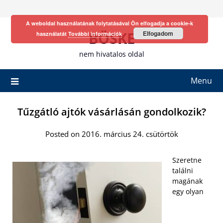
Skip
to
A weboldal használatának folytatásával Ön elfogadja a cookie-k
content
BÖSKE
Elfogadom
használatát
További információk
nem hivatalos oldal
Menu
Tűzgátló ajtók vásárlásán gondolkozik?
Posted on 2016. március 24. csütörtök
Szeretne
találni
magának
egy olyan