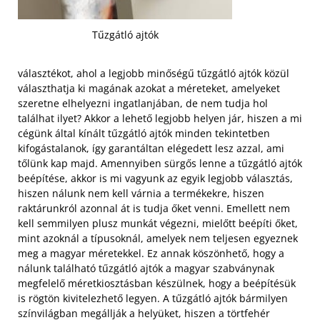
Tűzgátló ajtók
választékot, ahol a legjobb minőségű tűzgátló ajtók közül
választhatja ki magának azokat a méreteket, amelyeket
szeretne elhelyezni ingatlanjában, de nem tudja hol
találhat ilyet? Akkor a lehető legjobb helyen jár, hiszen a mi
cégünk által kínált tűzgátló ajtók minden tekintetben
kifogástalanok, így garantáltan elégedett lesz azzal, ami
tőlünk kap majd. Amennyiben sürgős lenne a tűzgátló ajtók
beépítése, akkor is mi vagyunk az egyik legjobb választás,
hiszen nálunk nem kell várnia a termékekre, hiszen
raktárunkról azonnal át is tudja őket venni. Emellett nem
kell semmilyen plusz munkát végezni, mielőtt beépíti őket,
mint azoknál a típusoknál, amelyek nem teljesen egyeznek
meg a magyar méretekkel.
Ez annak köszönhető, hogy a
nálunk található tűzgátló ajtók a magyar szabványnak
megfelelő méretkiosztásban készülnek, hogy a beépítésük
is rögtön kivitelezhető legyen. A tűzgátló ajtók bármilyen
színvilágban megállják a helyüket, hiszen a törtfehér