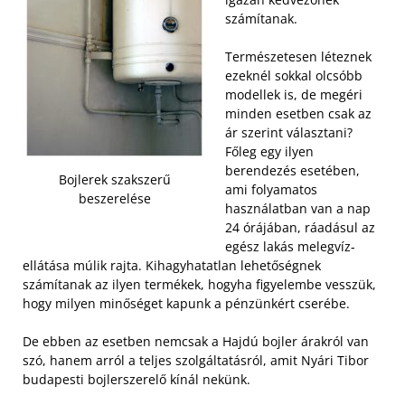
számítanak.
Természetesen léteznek
ezeknél sokkal olcsóbb
modellek is, de megéri
minden esetben csak az
ár szerint választani?
Főleg egy ilyen
berendezés esetében,
Bojlerek szakszerű
ami folyamatos
beszerelése
használatban van a nap
24 órájában, ráadásul az
egész lakás melegvíz-
ellátása múlik rajta. Kihagyhatatlan lehetőségnek
számítanak az ilyen termékek, hogyha figyelembe vesszük,
hogy milyen minőséget kapunk a pénzünkért cserébe.
De ebben az esetben nemcsak a Hajdú bojler árakról van
szó, hanem arról a teljes szolgáltatásról, amit Nyári Tibor
budapesti bojlerszerelő kínál nekünk.