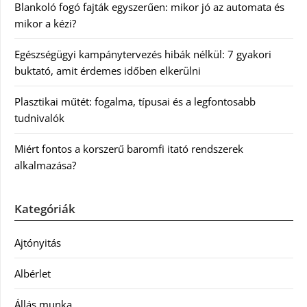
Blankoló fogó fajták egyszerűen: mikor jó az automata és
mikor a kézi?
Egészségügyi kampánytervezés hibák nélkül: 7 gyakori
buktató, amit érdemes időben elkerülni
Plasztikai műtét: fogalma, típusai és a legfontosabb
tudnivalók
Miért fontos a korszerű baromfi itató rendszerek
alkalmazása?
Kategóriák
Ajtónyitás
Albérlet
Állás munka