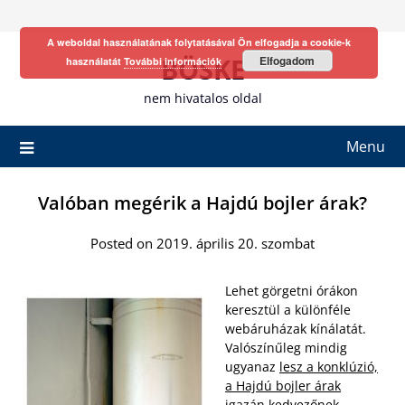
Skip
to
A weboldal használatának folytatásával Ön elfogadja a cookie-k
content
BÖSKE
Elfogadom
használatát
További információk
nem hivatalos oldal
Menu
Valóban megérik a Hajdú bojler árak?
Posted on 2019. április 20. szombat
Lehet görgetni órákon
keresztül a különféle
webáruházak kínálatát.
Valószínűleg mindig
ugyanaz
lesz a konklúzió,
a Hajdú bojler árak
igazán kedvezőnek