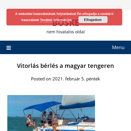
Skip
to
A weboldal használatának folytatásával Ön elfogadja a cookie-k
content
BÖSKE
Elfogadom
használatát
További információk
nem hivatalos oldal
Menu
Vitorlás bérlés a magyar tengeren
Posted on 2021. február 5. péntek