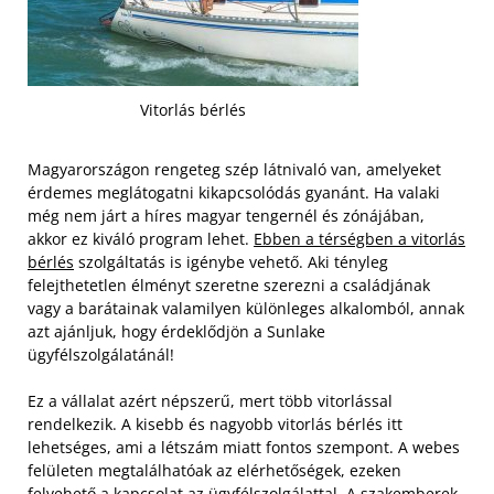
Vitorlás bérlés
Magyarországon rengeteg szép látnivaló van, amelyeket
érdemes meglátogatni kikapcsolódás gyanánt. Ha valaki
még nem járt a híres magyar tengernél és zónájában,
akkor ez kiváló program lehet.
Ebben a térségben a vitorlás
bérlés
szolgáltatás is igénybe vehető. Aki tényleg
felejthetetlen élményt szeretne szerezni a családjának
vagy a barátainak valamilyen különleges alkalomból, annak
azt ajánljuk, hogy érdeklődjön a Sunlake
ügyfélszolgálatánál!
Ez a vállalat azért népszerű, mert több vitorlással
rendelkezik. A kisebb és nagyobb vitorlás bérlés itt
lehetséges, ami a létszám miatt fontos szempont.
A webes
felületen megtalálhatóak az elérhetőségek, ezeken
felvehető a kapcsolat az ügyfélszolgálattal. A szakemberek