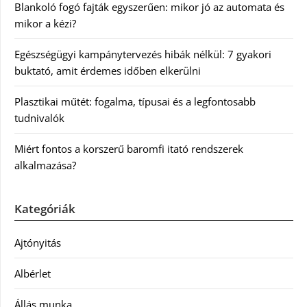
Blankoló fogó fajták egyszerűen: mikor jó az automata és
mikor a kézi?
Egészségügyi kampánytervezés hibák nélkül: 7 gyakori
buktató, amit érdemes időben elkerülni
Plasztikai műtét: fogalma, típusai és a legfontosabb
tudnivalók
Miért fontos a korszerű baromfi itató rendszerek
alkalmazása?
Kategóriák
Ajtónyitás
Albérlet
Állás munka