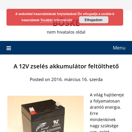
Skip
to
A weboldal használatának folytatásával Ön elfogadja a cookie-k
content
BÖSKE
Elfogadom
használatát
További információk
nem hivatalos oldal
Menu
A 12V zselés akkumulátor feltölthető
Posted on 2016. március 16. szerda
A világ hajtóereje
a folyamatosan
áramló energia.
Erre
mindenkinek
nagy szüksége
van, ezért