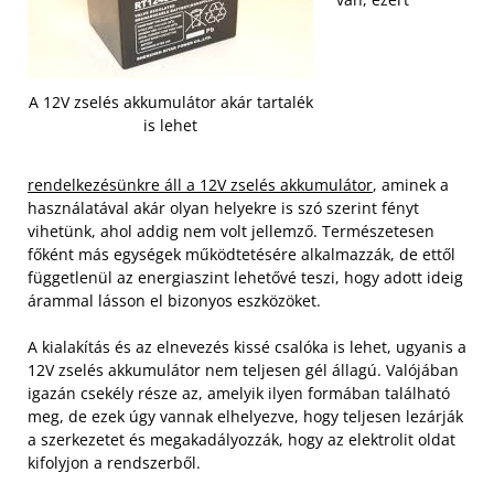
A 12V zselés akkumulátor akár tartalék
is lehet
rendelkezésünkre áll a 12V zselés akkumulátor
, aminek a
használatával akár olyan helyekre is szó szerint fényt
vihetünk, ahol addig nem volt jellemző. Természetesen
főként más egységek működtetésére alkalmazzák, de ettől
függetlenül az energiaszint lehetővé teszi, hogy adott ideig
árammal lásson el bizonyos eszközöket.
A kialakítás és az elnevezés kissé csalóka is lehet, ugyanis a
12V zselés akkumulátor nem teljesen gél állagú. Valójában
igazán csekély része az, amelyik ilyen formában található
meg, de ezek úgy vannak elhelyezve, hogy teljesen lezárják
a szerkezetet és megakadályozzák, hogy az elektrolit oldat
kifolyjon a rendszerből.