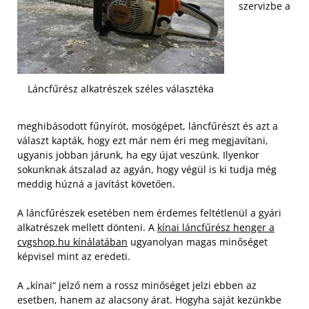
szervizbe a
Láncfűrész alkatrészek széles választéka
meghibásodott fűnyírót, mosógépet, láncfűrészt és azt a
választ kapták, hogy ezt már nem éri meg megjavítani,
ugyanis jobban járunk, ha egy újat veszünk. Ilyenkor
sokunknak átszalad az agyán, hogy végül is ki tudja még
meddig húzná a javítást követően.
A láncfűrészek esetében nem érdemes feltétlenül a gyári
alkatrészek mellett dönteni. A
kínai láncfűrész henger a
cvgshop.hu kínálatában
ugyanolyan magas minőséget
képvisel mint az eredeti.
A „kínai“ jelző nem a rossz minőséget jelzi ebben az
esetben, hanem az alacsony árat. Hogyha saját kezünkbe