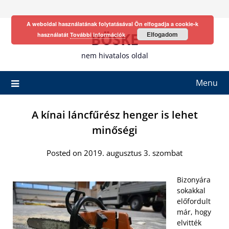
Skip
to
A weboldal használatának folytatásával Ön elfogadja a cookie-k
content
BÖSKE
Elfogadom
használatát
További információk
nem hivatalos oldal
Menu
A kínai láncfűrész henger is lehet
minőségi
Posted on 2019. augusztus 3. szombat
Bizonyára
sokakkal
előfordult
már, hogy
elvitték