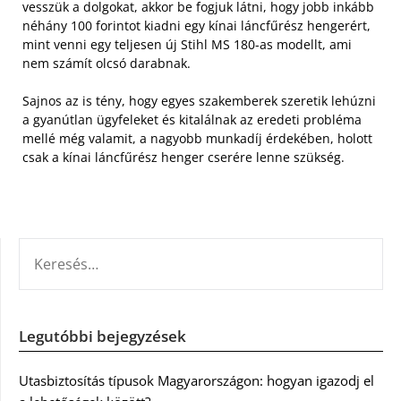
vesszük a dolgokat, akkor be fogjuk látni, hogy jobb inkább
néhány 100 forintot kiadni egy kínai láncfűrész hengerért,
mint venni egy teljesen új Stihl MS 180-as modellt, ami
nem számít olcsó darabnak.
Sajnos az is tény, hogy egyes szakemberek szeretik lehúzni
a gyanútlan ügyfeleket és kitalálnak az eredeti probléma
mellé még valamit, a nagyobb munkadíj érdekében, holott
csak a kínai láncfűrész henger cserére lenne szükség.
KERESÉS:
Legutóbbi bejegyzések
Utasbiztosítás típusok Magyarországon: hogyan igazodj el