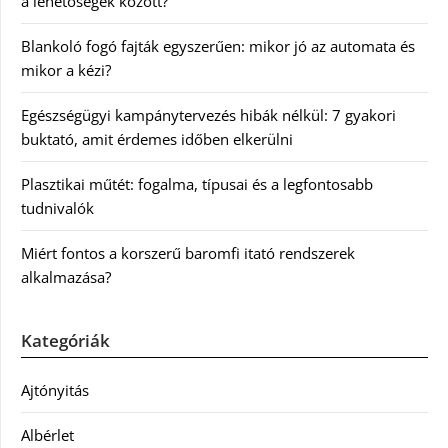
a lehetőségek között?
Blankoló fogó fajták egyszerűen: mikor jó az automata és
mikor a kézi?
Egészségügyi kampánytervezés hibák nélkül: 7 gyakori
buktató, amit érdemes időben elkerülni
Plasztikai műtét: fogalma, típusai és a legfontosabb
tudnivalók
Miért fontos a korszerű baromfi itató rendszerek
alkalmazása?
Kategóriák
Ajtónyitás
Albérlet