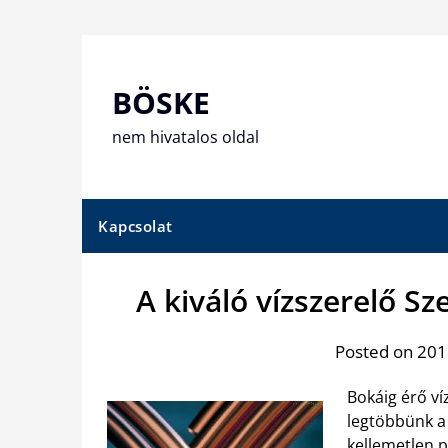
Skip
to
content
BÖSKE
nem hivatalos oldal
Kapcsolat
A kiváló vízszerelő 
Posted on 2018
Bokáig érő ví
legtöbbünk a
kellemetlen 