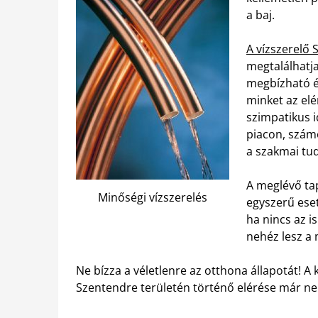
a baj.
A vízszerelő
megtalálhatja
megbízható é
minket az el
szimpatikus i
piacon, szám
a szakmai tud
A meglévő ta
Minőségi vízszerelés
egyszerű eset
ha nincs az 
nehéz lesz a
Ne bízza a véletlenre az otthona állapotát! A k
Szentendre területén történő elérése már n