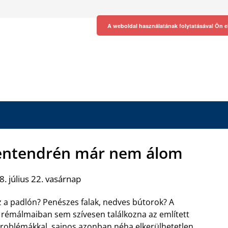
A weboldal használatának folytatásával Ön e
Szentendrén már nem álom
. július 22. vasárnap
z a padlón? Penészes falak, nedves bútorok? A
 rémálmaiban sem szívesen találkozna az említett
problémákkal, sajnos azonban néha elkerülhetetlen