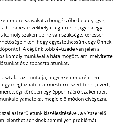
 Szentendre szavakat a böngészőbe
bepötyögve,
 a budapesti székhelyű cégünket is, így ha egy
s komoly szakemberre van szüksége, keressen
érhetőségeinken, hogy egyeztethessünk egy Önnek
dőpontot! A cégünk több évtizede van jelen a
os komoly munkával a háta mögött, ami mélyítette
ásunkat és a tapasztalatunkat.
pasztalat azt mutatja, hogy Szentendrén nem
 egy megbízható ezermesterre szert tenni, ezért,
ismeretségi körében egy éppen ráérő szakember,
 munkafolyamatokat megfelelő módon elvégezni.
iszállási területünk kiszélesítésével, a vízszerelő
em jelenthet senkinek semmilyen problémát.