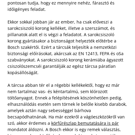
pontosan tudja, hogy ez mennyire nehéz, fárasztó és
időigényes feladat.
Ekkor sokkal jobban jár az ember, ha csak előveszi a
sarokcsiszoló korong kelléket, illetve a szerszámot, és
pillanatok alatt el is végzi a feladatot. A sarokcsiszoló
korong gyártásakor a biztonságot helyezték előtérbe a
Bosch szakértői. Ezért a tárcsák teljesítik a nemzetközi
biztonsági előírásokat, akárcsak az EN 12413, FEPA és oSa
szabványokat. A sarokcsiszoló korong kerámiába ágyazott
csiszolószemcséi garantálják az egész tárcsa páratlan
kopásállóságát.
A tárcsa abban tér el a régebbi kellékektől, hogy ez már
nem tartalmaz vas- és kéntartalmú, sem klórozott
töltőanyagot. Ennek a felépítésének köszönhetően pedig,
elhasználódás esetén sem törnek le belőle kisebb darabok,
amelyek aztán nagy sebességgel bárhova
becsapódhatnának. Ha már ezekről a vágóeszközökről van
szó, akkor érdemes a
körfűrészlap bemutatására is pár
mondatot áldozni. A Bosch ekkor is egy remek választás,