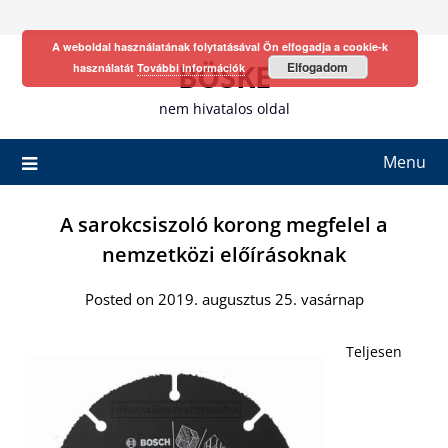
Skip
to
A weboldal használatának folytatásával Ön elfogadja a cookie-k
content
BÖSKE
Elfogadom
használatát
További információk
nem hivatalos oldal
Menu
A sarokcsiszoló korong megfelel a
nemzetközi előírásoknak
Posted on 2019. augusztus 25. vasárnap
Teljesen