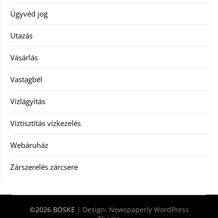
Ügyvéd jog
Utazás
Vásárlás
Vastagbél
Vízlágyítás
Víztisztítás vízkezelés
Webáruház
Zárszerelés zárcsere
©2026 BÖSKE
| Design:
Newspaperly WordPress