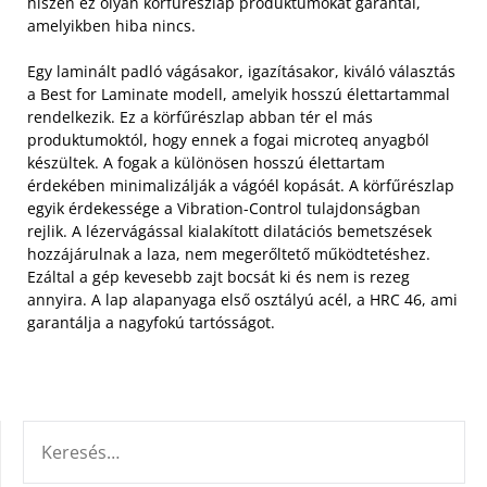
hiszen ez olyan körfűrészlap produktumokat garantál,
amelyikben hiba nincs.
Egy laminált padló vágásakor, igazításakor, kiváló választás
a Best for Laminate modell, amelyik hosszú élettartammal
rendelkezik. Ez a körfűrészlap abban tér el más
produktumoktól, hogy ennek a fogai microteq anyagból
készültek. A fogak a különösen hosszú élettartam
érdekében minimalizálják a vágóél kopását. A körfűrészlap
egyik érdekessége a Vibration-Control tulajdonságban
rejlik. A lézervágással kialakított dilatációs bemetszések
hozzájárulnak a laza, nem megerőltető működtetéshez.
Ezáltal a gép kevesebb zajt bocsát ki és nem is rezeg
annyira. A lap alapanyaga első osztályú acél, a HRC 46, ami
garantálja a nagyfokú tartósságot.
KERESÉS: