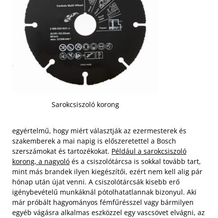
Sarokcsiszoló korong
egyértelmű, hogy miért választják az ezermesterek és
szakemberek a mai napig is előszeretettel a Bosch
szerszámokat és tartozékokat.
Például a sarokcsiszoló
korong, a nagyoló
és a csiszolótárcsa is sokkal tovább tart,
mint más brandek ilyen kiegészítői, ezért nem kell alig pár
hónap után újat venni. A csiszolótárcsák kisebb erő
igénybevételű munkáknál pótolhatatlannak bizonyul. Aki
már próbált hagyományos fémfűrésszel vagy bármilyen
egyéb vágásra alkalmas eszközzel egy vascsövet elvágni, az