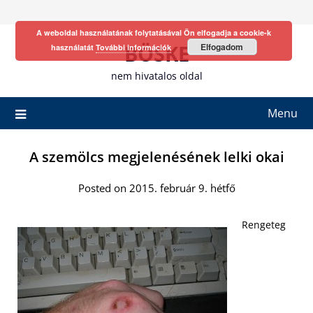
Skip
to
A weboldal használatának folytatásával Ön elfogadja a cookie-k
content
BÖSKE
Elfogadom
használatát
További információk
nem hivatalos oldal
Menu
A szemölcs megjelenésének lelki okai
Posted on 2015. február 9. hétfő
Rengeteg