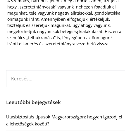
A szemölcs, bárhol is jelenik meg a bőrfelszínén, azt jelzi,
hogy „szeretethiányosak” vagyunk, nehezen fogadjuk el
magunkat, tele vagyunk negatív állításokkal, gondolatokkal
önmagunk iránt. Amennyiben elfogadjuk, értékeljük,
tiszteljük és szeretjük magunkat, úgy ahogy vagyunk,
megelőzhetjük nagyon sok betegség kialakulását. Hiszen a
szemölcs „felbukkanása” is, lényegében az önmagunk
iránti elismerés és szeretethiányra vezethető vissza.
KERESÉS:
Legutóbbi bejegyzések
Utasbiztosítás típusok Magyarországon: hogyan igazodj el
a lehetőségek között?