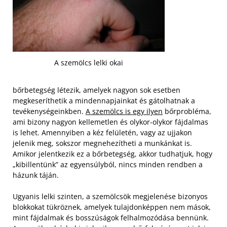
A szemölcs lelki okai
bőrbetegség létezik, amelyek nagyon sok esetben
megkeseríthetik a mindennapjainkat és gátolhatnak a
tevékenységeinkben.
A szemölcs is egy ilyen
bőrprobléma,
ami bizony nagyon kellemetlen és olykor-olykor fájdalmas
is lehet. Amennyiben a kéz felületén, vagy az ujjakon
jelenik meg, sokszor megnehezítheti a munkánkat is.
Amikor jelentkezik ez a bőrbetegség, akkor tudhatjuk, hogy
„kibillentünk” az egyensúlyból, nincs minden rendben a
házunk táján.
Ugyanis lelki szinten, a szemölcsök megjelenése bizonyos
blokkokat tükröznek, amelyek tulajdonképpen nem mások,
mint fájdalmak és bosszúságok felhalmozódása bennünk.