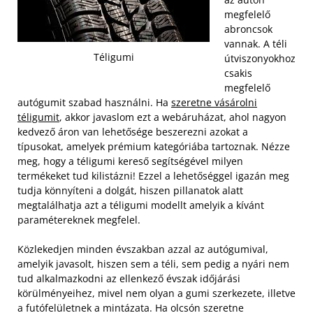
megfelelő
abroncsok
vannak. A téli
Téligumi
útviszonyokhoz
csakis
megfelelő
autógumit szabad használni. Ha
szeretne vásárolni
téligumit
, akkor javaslom ezt a webáruházat, ahol nagyon
kedvező áron van lehetősége beszerezni azokat a
típusokat, amelyek prémium kategóriába tartoznak. Nézze
meg, hogy a téligumi kereső segítségével milyen
termékeket tud kilistázni! Ezzel a lehetőséggel igazán meg
tudja könnyíteni a dolgát, hiszen pillanatok alatt
megtalálhatja azt a téligumi modellt amelyik a kívánt
paramétereknek megfelel.
Közlekedjen minden évszakban azzal az autógumival,
amelyik javasolt, hiszen sem a téli, sem pedig a nyári nem
tud alkalmazkodni az ellenkező évszak időjárási
körülményeihez, mivel nem olyan a gumi szerkezete, illetve
a futófelületnek a mintázata. Ha olcsón szeretne