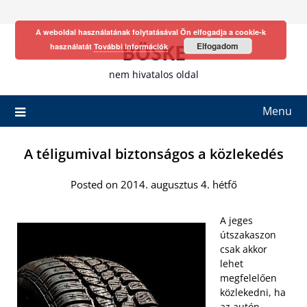
Skip
to
A weboldal használatának folytatásával Ön elfogadja a cookie-k
content
BÖSKE
Elfogadom
használatát
További információk
nem hivatalos oldal
Menu
A téligumival biztonságos a közlekedés
Posted on 2014. augusztus 4. hétfő
A jeges
útszakaszon
csak akkor
lehet
megfelelően
közlekedni, ha
az autón