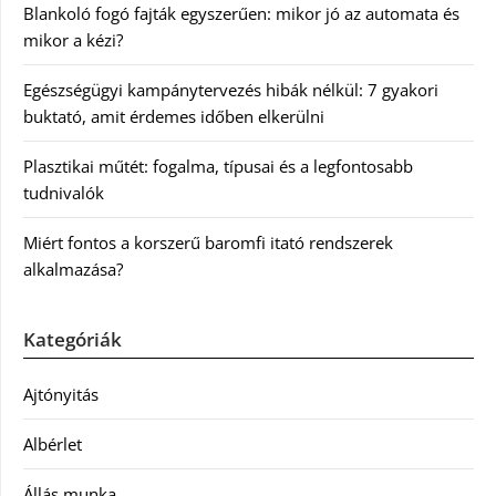
Blankoló fogó fajták egyszerűen: mikor jó az automata és
mikor a kézi?
Egészségügyi kampánytervezés hibák nélkül: 7 gyakori
buktató, amit érdemes időben elkerülni
Plasztikai műtét: fogalma, típusai és a legfontosabb
tudnivalók
Miért fontos a korszerű baromfi itató rendszerek
alkalmazása?
Kategóriák
Ajtónyitás
Albérlet
Állás munka