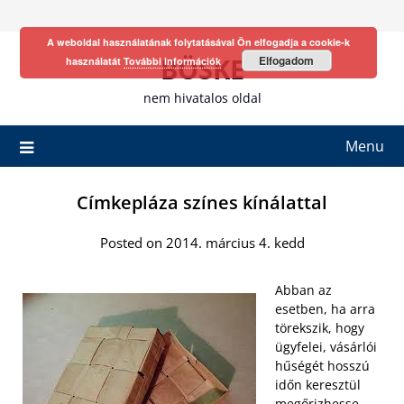
Skip
to
A weboldal használatának folytatásával Ön elfogadja a cookie-k
content
BÖSKE
Elfogadom
használatát
További információk
nem hivatalos oldal
Menu
Címkepláza színes kínálattal
Posted on 2014. március 4. kedd
Abban az
esetben, ha arra
törekszik, hogy
ügyfelei, vásárlói
hűségét hosszú
időn keresztül
megőrizhesse,