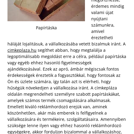
érdemes mindig
valami újat
nyújtani
számunkra,
Papírtáska
amivel
éreztetheti
háláját lojalitásuk, a vállalkozásába vetett bizalmuk iránt. A
cimkeplaza.hu
segíthet abban, hogy megtalálja a
legoptimálisabb megoldást erre a célra, például papírtáska
vagy egyéb ehhez hasonló figyelmességek
ajándékozásával. Ezek az apró, ámbár mégiscsak fontos
érdekességek éreztetik a fogyasztókkal, hogy fontosak az
Ön és üzlete számára, így talán azt is elérheti, hogy
hűségük növekedjen a vállalkozása iránt.
A címkepláza
oldalán megrendelheti személyre szabott papírtáskákat,
amelyek számos termék csomagolására alkalmasak.
Emellett kiváló reklámhordozó erejük van, aminek
köszönhetően, akár más emberek is felfigyelnek a
vállalkozására és termékeire, szolgáltatásaira. Amennyiben
szüksége lenne ilyen vagy ehhez hasonló reklámhordozó
egységekre, akkor forduljon bizalommal a vállalkozáshoz,