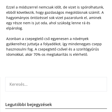
Ezzel a módszerrel nemcsak időt, de vizet is spórolhatunk,
ebből következik, hogy gazdaságos megoldásnak számít. A
hagyományos öntözéssel sok vizet pazarolunk el, aminek
egy része nem is jut oda, ahol szükség lenne rá és
elpárolog.
Azonban a csepegtető cső egyenesen a növények
gyökereihez juttatja a folyadékot, így mindenegyes csepp
hasznosulni fog. A csepegtető csővel és a szorítógyűrűs
idomokkal, akár 70%-os megtakarítás is elérhető.
KERESÉS:
Legutóbbi bejegyzések