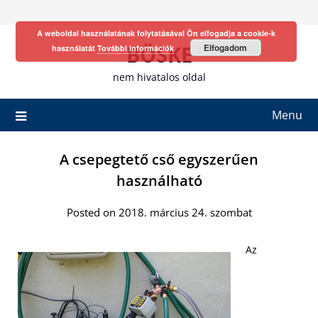
Skip
to
A weboldal használatának folytatásával Ön elfogadja a cookie-k
content
BÖSKE
Elfogadom
használatát
További információk
nem hivatalos oldal
Menu
A csepegtető cső egyszerűen
használható
Posted on 2018. március 24. szombat
Az