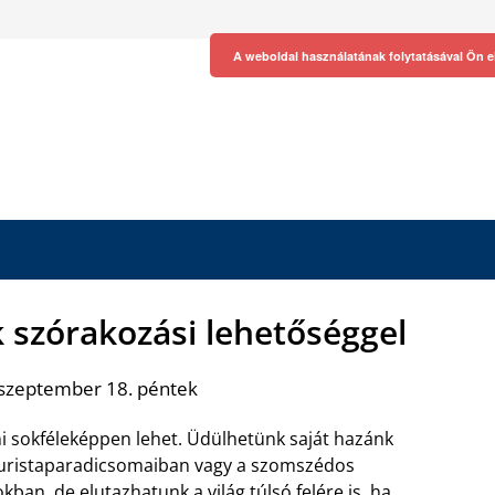
A weboldal használatának folytatásával Ön e
k szórakozási lehetőséggel
 szeptember 18. péntek
i sokféleképpen lehet. Üdülhetünk saját hazánk
turistaparadicsomaiban vagy a szomszédos
kban, de elutazhatunk a világ túlsó felére is, ha