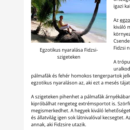
igazi k
Az
egzo
kiváló 
környez
Csendes
Fidzsi 
Egzotikus nyaralása Fidzsi-
szigeteken
A trópu
uralkod
pálmafák és fehér homokos tengerpartok jellem
egzotikus nyaraláson az, aki ezt a mesés tája
A szigeteken pihenhet a pálmafák árnyékában
kipróbálhat rengeteg extrémsportot is. Szörfö
megismerkedhet. A hegyek kiváló lehetőséget 
és állatvilág igen sok látnivalóval kecsegtet.
annak, aki Fidzsire utazik.