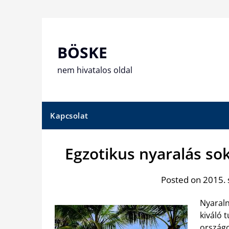
Skip
to
content
BÖSKE
nem hivatalos oldal
Kapcsolat
Egzotikus nyaralás so
Posted on 2015.
Nyaraln
kiváló 
országo