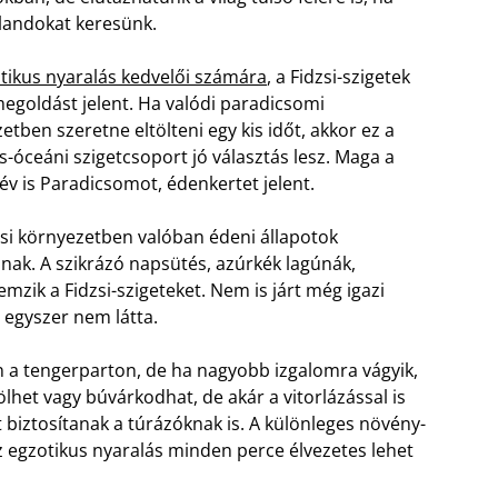
alandokat keresünk.
tikus nyaralás kedvelői számára
, a Fidzsi-szigetek
megoldást jelent. Ha valódi paradicsomi
etben szeretne eltölteni egy kis időt, akkor ez a
-óceáni szigetcsoport jó választás lesz. Maga a
név is Paradicsomot, édenkertet jelent.
si környezetben valóban édeni állapotok
nak. A szikrázó napsütés, azúrkék lagúnák,
zik a Fidzsi-szigeteket. Nem is járt még igazi
t egyszer nem látta.
 a tengerparton, de ha nagyobb izgalomra vágyik,
lhet vagy búvárkodhat, de akár a vitorlázással is
biztosítanak a túrázóknak is. A különleges növény-
 Az egzotikus nyaralás minden perce élvezetes lehet