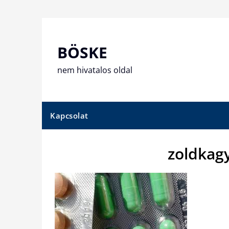
Skip
to
content
BÖSKE
nem hivatalos oldal
Kapcsolat
zoldkag