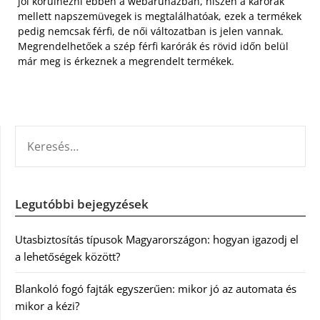
jól körülnézni ebben a webáruházban, hiszen a karórák
mellett napszemüvegek is megtalálhatóak, ezek a termékek
pedig nemcsak férfi, de női változatban is jelen vannak.
Megrendelhetőek a szép férfi karórák és rövid időn belül
már meg is érkeznek a megrendelt termékek.
KERESÉS:
Legutóbbi bejegyzések
Utasbiztosítás típusok Magyarországon: hogyan igazodj el
a lehetőségek között?
Blankoló fogó fajták egyszerűen: mikor jó az automata és
mikor a kézi?