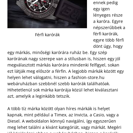
ennek pedig
egy igen
lényeges része
a karóra. Egyre
népszerűbbek a
férfi karórák,
Férfi karórák
egyre több férfi
dönt úgy, hogy
egy márkás, minőségi karórára ruház be. Egy szép
karórának nagy szerepe van a stílusban is, hiszen egy jól
megválasztott márkás karórára mindenki felfigyel, sokan
ezt látják meg először a férfin. A legjobb márkák között egy
helyen lehet válogatni, hiszen a fashion-store.hu
webáruházban szebbnél szebb karórák találhatóak.
Hihetetlenül sok márka karórája közül lehet kiválasztani
azt, amelyik a leginkább tetszik.
A több tíz márka között olyan híres márkák is helyet
kapnak, mint például a Timex, az Invicta, a Casio, vagy a
Diesel. A weboldalon könnyű navigálni, így egyszerűen
meg lehet találni a kívánt kategóriát, vagy márkát. Megéri