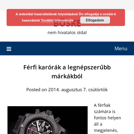
Skip
to
A weboldal használatának folytatásával Ön elfogadja a cookie-k
content
BÖSKE
Elfogadom
használatát
További információk
nem hivatalos oldal
Menu
Férfi karórák a legnépszerűbb
márkákból
Posted on 2014. augusztus 7. csütörtök
A férfiak
számára is
fontos helyen
áll a
megjelenés,