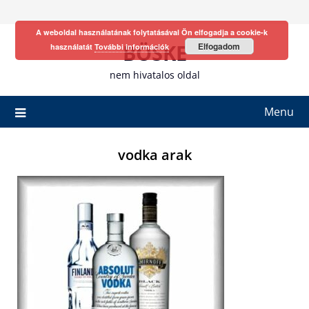
Skip
to
A weboldal használatának folytatásával Ön elfogadja a cookie-k
content
BÖSKE
Elfogadom
használatát
További információk
nem hivatalos oldal
Menu
vodka arak