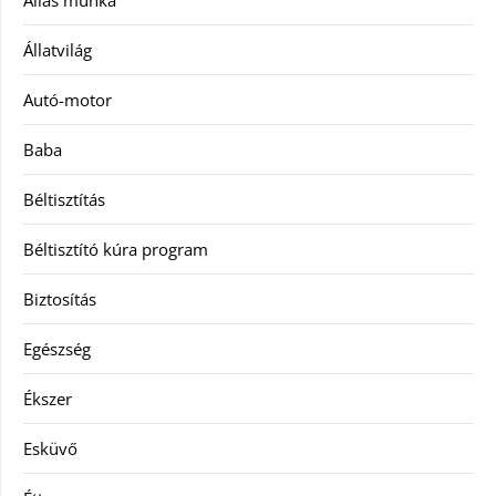
Állás munka
Állatvilág
Autó-motor
Baba
Béltisztítás
Béltisztító kúra program
Biztosítás
Egészség
Ékszer
Esküvő