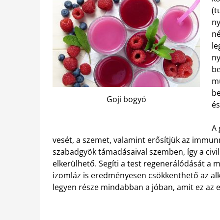
(
ny
né
le
ny
be
mu
be
Goji bogyó
és
A 
vesét, a szemet, valamint erősítjük az immun
szabadgyök támadásaival szemben, így a civi
elkerülhető. Segíti a test regenerálódását a 
izomláz is eredményesen csökkenthető az alka
legyen része mindabban a jóban, amit ez az e