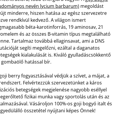
tudományos nevén lycium barbarum)
megoldást
újt minderre, hiszen hatása az egész szervezetre
zve rendkívül kedvező. A világon ismert
gmagasabb béta-karotinforrás, 19 aminosav, 21
omelem és az összes B-vitamin típus megtalálható
nne. Tartalmaz továbbá ellaginsavat, ami a DNS
tációját segíti megelőzni, ezáltal a daganatos
tegségek kialakulását is. Kiváló gyulladáscsökkentő
 gombaölő hatással bír.
goji berry fogyasztásával védjük a szívet, a májat, a
rendszert. Felvértezzük szervezetünket a káros
lizációs betegségek megjelenése nagyobb eséllyel
megerőltető fizikai munka vagy sportolás után és az
lmazásával. Vásároljon 100%-os goji bogyó italt és
gyedülálló összetétel nyújtani képes Önnek!