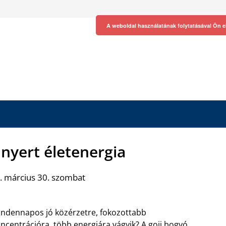
A weboldal használatának folytatásával Ön e
 nyert életenergia
. március 30. szombat
ndennapos jó közérzetre, fokozottabb
ncentrációra, több energiára vágyik? A
goji bogyó