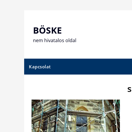
Skip
to
content
BÖSKE
nem hivatalos oldal
Kapcsolat
s