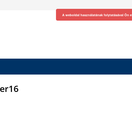
A weboldal használatának folytatásával Ön e
er16