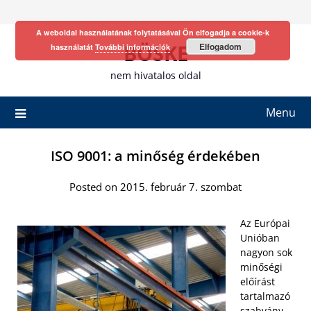
Skip
to
A weboldal használatának folytatásával Ön elfogadja a cookie-k
content
BÖSKE
Elfogadom
használatát
További információk
nem hivatalos oldal
Menu
ISO 9001: a minőség érdekében
Posted on 2015. február 7. szombat
Az Európai
Unióban
nagyon sok
minőségi
előírást
tartalmazó
szabvány