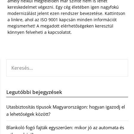
amely nélkül megfelelően már szinte nem is lehet
kereskedelmet végezni. Egy cég életében igen nagyfokú
modernizálást jelent ezen rendszer bevezetése. Kattintson
a linkre, ahol az ISO 9001 kapcsán minden információt
megismerhet! A megadott elérhetőségeken keresztül
könnyen felveheti a kapcsolatot.
KERESÉS:
Legutóbbi bejegyzések
Utasbiztosítás típusok Magyarországon: hogyan igazodj el
a lehetőségek között?
Blankoló fogó fajták egyszerűen: mikor jó az automata és