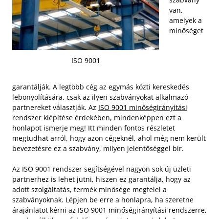
van,
amelyek a
minőséget
ISO 9001
garantálják. A legtöbb cég az egymás közti kereskedés
lebonyolítására, csak az ilyen szabványokat alkalmazó
partnereket választják. Az
ISO 9001 minőségirányítási
rendszer
kiépítése érdekében, mindenképpen ezt a
honlapot ismerje meg! Itt minden fontos részletet
megtudhat arról, hogy azon cégeknél, ahol még nem került
bevezetésre ez a szabvány, milyen jelentőséggel bír.
Az ISO 9001 rendszer segítségével nagyon sok új üzleti
partnerhez is lehet jutni, hiszen ez garantálja, hogy az
adott szolgáltatás, termék minősége megfelel a
szabványoknak. Lépjen be erre a honlapra, ha szeretne
árajánlatot kérni az ISO 9001 minőségirányítási rendszerre,