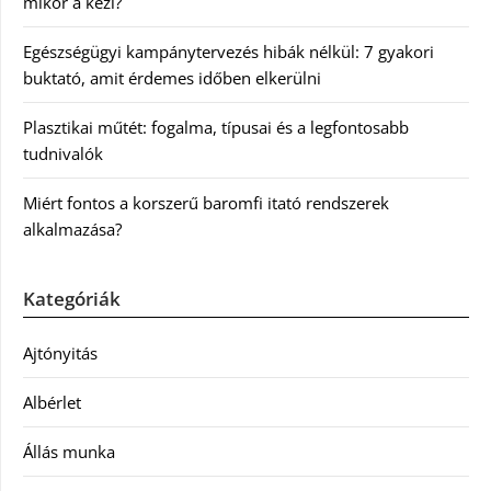
mikor a kézi?
Egészségügyi kampánytervezés hibák nélkül: 7 gyakori
buktató, amit érdemes időben elkerülni
Plasztikai műtét: fogalma, típusai és a legfontosabb
tudnivalók
Miért fontos a korszerű baromfi itató rendszerek
alkalmazása?
Kategóriák
Ajtónyitás
Albérlet
Állás munka