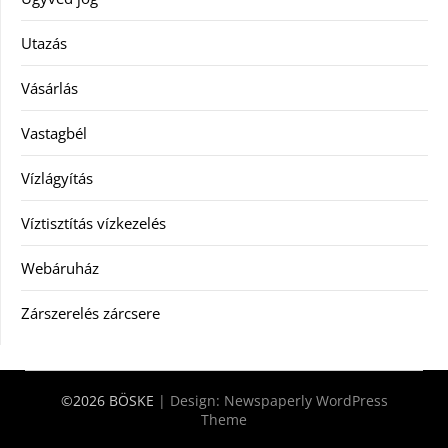
Utazás
Vásárlás
Vastagbél
Vízlágyítás
Víztisztítás vízkezelés
Webáruház
Zárszerelés zárcsere
©2026 BÖSKE
| Design:
Newspaperly WordPress
Theme