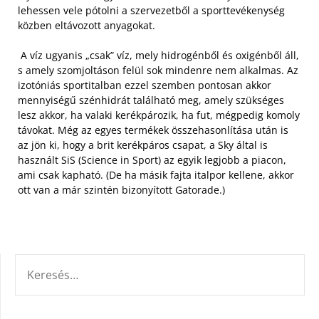
lehessen vele pótolni a szervezetből a sporttevékenység
közben eltávozott anyagokat.
A víz ugyanis „csak” víz, mely hidrogénből és oxigénből áll,
s amely szomjoltáson felül sok mindenre nem alkalmas. Az
izotóniás sportitalban ezzel szemben pontosan akkor
mennyiségű szénhidrát található meg, amely szükséges
lesz akkor, ha valaki kerékpározik, ha fut, mégpedig komoly
távokat. Még az egyes termékek összehasonlítása után is
az jön ki, hogy a brit kerékpáros csapat, a Sky által is
használt SiS (Science in Sport) az egyik legjobb a piacon,
ami csak kapható. (De ha másik fajta italpor kellene, akkor
ott van a már szintén bizonyított Gatorade.)
KERESÉS: