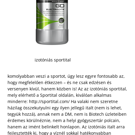
izotóniás sportital
komolyabban veszi a sportot, úgy lesz egyre fontosabb az,
hogy megfelelően étkezzen – és ne csak edzésen és
versenyen kívül, hanem közben is! Az az izotóniás sportital,
mely elérhető a Sportital oldalán, kiválóan alkalmas
minderre:
http://sportital.com/
Ha valaki nem szeretne
házilag összekutyulni egy ilyen jellegű italt (nem is lehet,
tegyük hozzá), annak nem a DM, nem is Biotech üzleteiben
érdemes körülnéznie, nem a helyi gyógyszertár polcain,
hanem az imént belinkelt honlapon. Az izotóniás italt arra
fejlesztették ki, hogy a víznél sokkal hatékonyabban