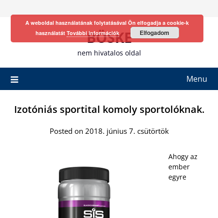
Skip
to
A weboldal használatának folytatásával Ön elfogadja a cookie-k
content
BÖSKE
Elfogadom
használatát
További információk
nem hivatalos oldal
Menu
Izotóniás sportital komoly sportolóknak.
Posted on 2018. június 7. csütörtök
Ahogy az
ember
egyre