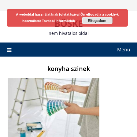
Skip
to
A weboldal használatának folytatásával Ön elfogadja a cookie-k
content
BÖSKE
Elfogadom
használatát
További információk
nem hivatalos oldal
Menu
konyha szinek