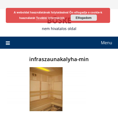
Skip
to
A weboldal használatának folytatásával Ön elfogadja a cookie-k
content
BÖSKE
Elfogadom
használatát
További információk
nem hivatalos oldal
Menu
infraszaunakalyha-min