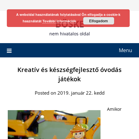
Skip
to
A weboldal használatának folytatásával Ön elfogadja a cookie-k
content
BÖSKE
Elfogadom
használatát
További információk
nem hivatalos oldal
Menu
Kreatív és készségfejlesztő óvodás
játékok
Posted on 2019. január 22. kedd
Amikor