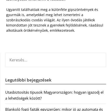
Ugyanitt találhatóak meg a különféle gipszöntvények és
gyurmák is, amelyekkel meg lehet ismertetni a
szobrászkodás csodás világát. Az ilyen óvodás játékok
kimondottan jót tesznek a gyerekek fejlődésének, ráadásul
alkotásaik örökérvényűek, emlékezetesek.
KERESÉS:
Legutóbbi bejegyzések
Utasbiztosítás típusok Magyarországon: hogyan igazodj el
a lehetőségek között?
Blankoló fogó fajták egyszerűen: mikor jó az automata és