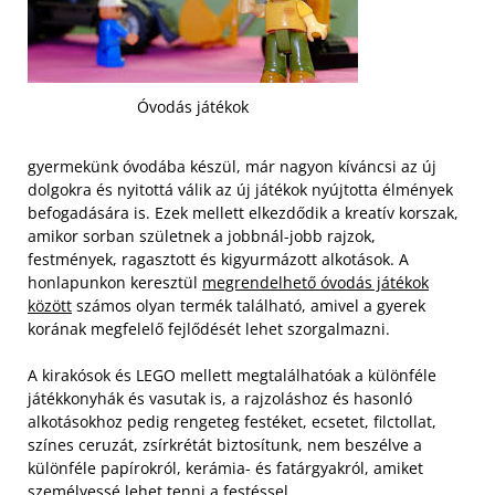
Óvodás játékok
gyermekünk óvodába készül, már nagyon kíváncsi az új
dolgokra és nyitottá válik az új játékok nyújtotta élmények
befogadására is. Ezek mellett elkezdődik a kreatív korszak,
amikor sorban születnek a jobbnál-jobb rajzok,
festmények, ragasztott és kigyurmázott alkotások. A
honlapunkon keresztül
megrendelhető óvodás játékok
között
számos olyan termék található, amivel a gyerek
korának megfelelő fejlődését lehet szorgalmazni.
A kirakósok és LEGO mellett megtalálhatóak a különféle
játékkonyhák és vasutak is, a rajzoláshoz és hasonló
alkotásokhoz pedig rengeteg festéket, ecsetet, filctollat,
színes ceruzát, zsírkrétát biztosítunk, nem beszélve a
különféle papírokról, kerámia- és fatárgyakról, amiket
személyessé lehet tenni a festéssel.