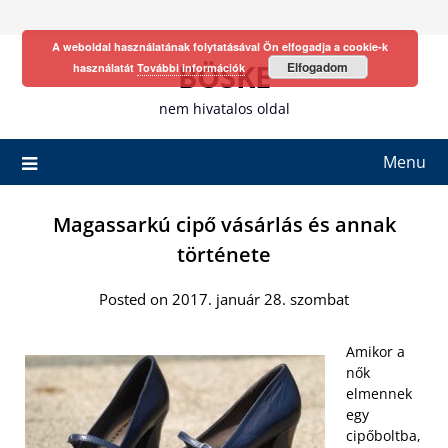
Skip
to
A weboldal használatának folytatásával Ön elfogadja a cookie-k
content
BÖSKE
Elfogadom
használatát
További információk
nem hivatalos oldal
Menu
Magassarkú cipő vásárlás és annak
története
Posted on 2017. január 28. szombat
Amikor a
nők
elmennek
egy
cipőboltba,