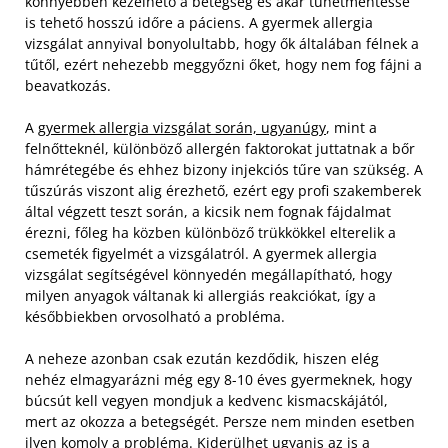
könnyebben kezelhető a betegség és akár tünetmentessé
is tehető hosszú időre a páciens. A gyermek allergia
vizsgálat annyival bonyolultabb, hogy ők általában félnek a
tűtől, ezért nehezebb meggyőzni őket, hogy nem fog fájni a
beavatkozás.
A
gyermek allergia vizsgálat során, ugyanúgy
, mint a
felnőtteknél, különböző allergén faktorokat juttatnak a bőr
hámrétegébe és ehhez bizony injekciós tűre van szükség. A
tűszúrás viszont alig érezhető, ezért egy profi szakemberek
által végzett teszt során, a kicsik nem fognak fájdalmat
érezni, főleg ha közben különböző trükkökkel elterelik a
csemeték figyelmét a vizsgálatról. A gyermek allergia
vizsgálat segítségével könnyedén megállapítható, hogy
milyen anyagok váltanak ki allergiás reakciókat, így a
későbbiekben orvosolható a probléma.
A neheze azonban csak ezután kezdődik, hiszen elég
nehéz elmagyarázni még egy 8-10 éves gyermeknek, hogy
búcsút kell vegyen mondjuk a kedvenc kismacskájától,
mert az okozza a betegségét. Persze nem minden esetben
ilyen komoly a probléma. Kiderülhet ugyanis az is a