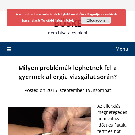
Skip
to
A weboldal használatának folytatásával Ön elfogadja a cookie-k
content
BÖSKE
Elfogadom
használatát
További információk
nem hivatalos oldal
Menu
Milyen problémák léphetnek fel a
gyermek allergia vizsgálat során?
Posted on 2015. szeptember 19. szombat
Az allergiás
megbetegedés
nem válogat.
Időst és fiatalt,
férfit és nőt