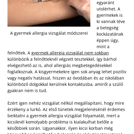
egyaránt
utolérhet. A
gyermekek is
ki vannak téve
a betegség
A gyermek allergia vizsgálat módszerei
kockázatának
éppen úgy,
mint a
felnőttek. A
gyermek allergia vizsgálat nem sokban
különbözik a felnőtteknél végzett tesztekkel, így bárhol
elvégezhető az is, ahol allergiás megbetegedésekkel
foglalkoznak. A kisgyermekekre igen sok anyag lehet pozitív
vagy negatív hatással, hiszen az óvodában és az iskolában
különböző dolgokkal kerülnek kontaktusba, amiről a szülő
gyakran nem is tud.
Ezért igen nehéz vizsgálat nélkül megállapítani, hogy mire
érzékeny a lurkó. Az első tünetek megjelenésénél érdemes
beiktatni a gyermek allergia vizsgálat folyamatát, mert a
kicsiknél komolyabb probléma is kialakulhat belőle a
későbbiek során. Ugyanakkor, ilyen kicsi korban még