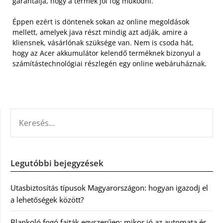
garantálja, hogy a termék jól fog működni.
Éppen ezért is döntenek sokan az online megoldások
mellett, amelyek java részt mindig azt adják, amire a
kliensnek, vásárlónak szüksége van. Nem is csoda hát,
hogy az Acer akkumulátor kelendő terméknek bizonyul a
számítástechnológiai részlegén egy online webáruháznak.
KERESÉS:
Legutóbbi bejegyzések
Utasbiztosítás típusok Magyarországon: hogyan igazodj el
a lehetőségek között?
Blankoló fogó fajták egyszerűen: mikor jó az automata és