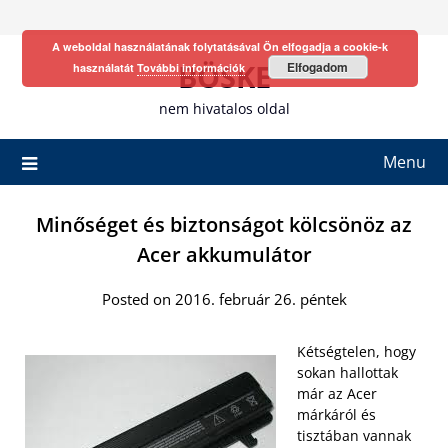
Skip
to
A weboldal használatának folytatásával Ön elfogadja a cookie-k
content
BÖSKE
Elfogadom
használatát
További információk
nem hivatalos oldal
Menu
Minőséget és biztonságot kölcsönöz az
Acer akkumulátor
Posted on 2016. február 26. péntek
Kétségtelen, hogy
sokan hallottak
már az Acer
márkáról és
tisztában vannak