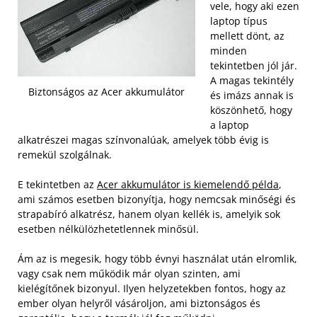
vele, hogy aki ezen
laptop típus
mellett dönt, az
minden
tekintetben jól jár.
A magas tekintély
Biztonságos az Acer akkumulátor
és imázs annak is
köszönhető, hogy
a laptop
alkatrészei magas színvonalúak, amelyek több évig is
remekül szolgálnak.
E tekintetben az
Acer akkumulátor is kiemelendő példa
,
ami számos esetben bizonyítja, hogy nemcsak minőségi és
strapabíró alkatrész, hanem olyan kellék is, amelyik sok
esetben nélkülözhetetlennek minősül.
Ám az is megesik, hogy több évnyi használat után elromlik,
vagy csak nem működik már olyan szinten, ami
kielégítőnek bizonyul. Ilyen helyzetekben fontos, hogy az
ember olyan helyről vásároljon, ami biztonságos és