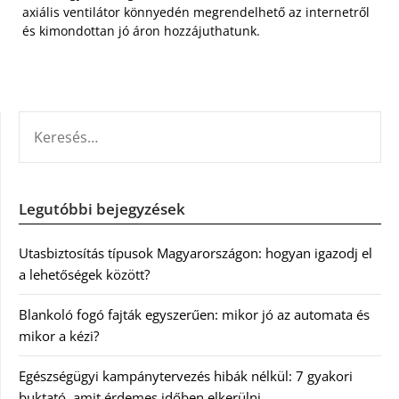
axiális ventilátor könnyedén megrendelhető az internetről
és kimondottan jó áron hozzájuthatunk.
KERESÉS:
Legutóbbi bejegyzések
Utasbiztosítás típusok Magyarországon: hogyan igazodj el
a lehetőségek között?
Blankoló fogó fajták egyszerűen: mikor jó az automata és
mikor a kézi?
Egészségügyi kampánytervezés hibák nélkül: 7 gyakori
buktató, amit érdemes időben elkerülni