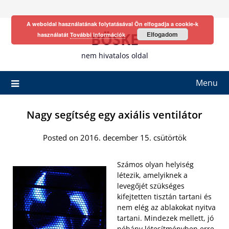
Skip
to
A weboldal használatának folytatásával Ön elfogadja a cookie-k
content
BÖSKE
Elfogadom
használatát
További információk
nem hivatalos oldal
Menu
Nagy segítség egy axiális ventilátor
Posted on 2016. december 15. csütörtök
Számos olyan helyiség
létezik, amelyiknek a
levegőjét szükséges
kifejtetten tisztán tartani és
nem elég az ablakokat nyitva
tartani. Mindezek mellett, jó
néhány létesítményben erre