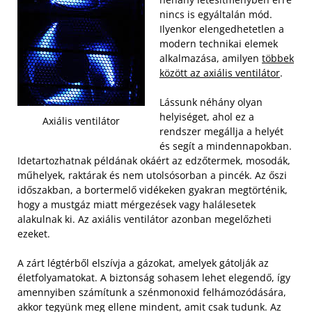
nincs is egyáltalán mód.
Ilyenkor elengedhetetlen a
modern technikai elemek
alkalmazása, amilyen
többek
között az axiális ventilátor
.
Lássunk néhány olyan
helyiséget, ahol ez a
Axiális ventilátor
rendszer megállja a helyét
és segít a mindennapokban.
Idetartozhatnak példának okáért az edzőtermek, mosodák,
műhelyek, raktárak és nem utolsósorban a pincék. Az őszi
időszakban, a bortermelő vidékeken gyakran megtörténik,
hogy a mustgáz miatt mérgezések vagy halálesetek
alakulnak ki. Az axiális ventilátor azonban megelőzheti
ezeket.
A zárt légtérből elszívja a gázokat, amelyek gátolják az
életfolyamatokat. A biztonság sohasem lehet elegendő, így
amennyiben számítunk a szénmonoxid felhámozódására,
akkor tegyünk meg ellene mindent, amit csak tudunk. Az