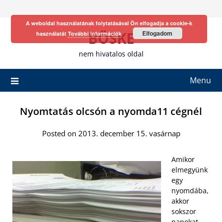
Skip
to
A weboldal használatának folytatásával Ön elfogadja a cookie-k
content
BÖSKE
Elfogadom
használatát
További információk
nem hivatalos oldal
Menu
Nyomtatás olcsón a nyomda11 cégnél
Posted on 2013. december 15. vasárnap
Amikor
elmegyünk
egy
nyomdába,
akkor
sokszor
napokat