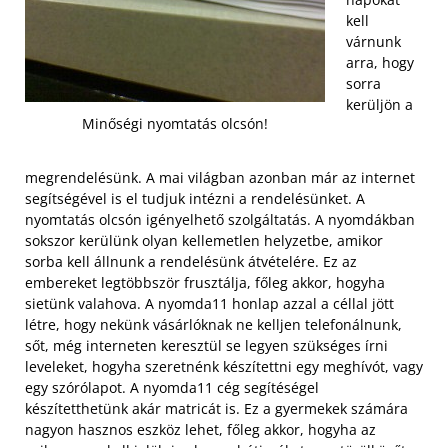
kell
várnunk
arra, hogy
sorra
kerüljön a
Minőségi nyomtatás olcsón!
megrendelésünk. A mai világban azonban már az internet
segítségével is el tudjuk intézni a rendelésünket. A
nyomtatás olcsón igényelhető szolgáltatás. A nyomdákban
sokszor kerülünk olyan kellemetlen helyzetbe, amikor
sorba kell állnunk a rendelésünk átvételére. Ez az
embereket legtöbbször frusztálja, főleg akkor, hogyha
sietünk valahova.
A nyomda11 honlap azzal a céllal jött
létre, hogy nekünk vásárlóknak ne kelljen telefonálnunk,
sőt, még interneten keresztül se legyen szükséges írni
leveleket, hogyha szeretnénk készítettni egy meghívót, vagy
egy szórólapot. A nyomda11 cég segítéségel
készítetthetünk akár matricát is. Ez a gyermekek számára
nagyon hasznos eszköz lehet, főleg akkor, hogyha az