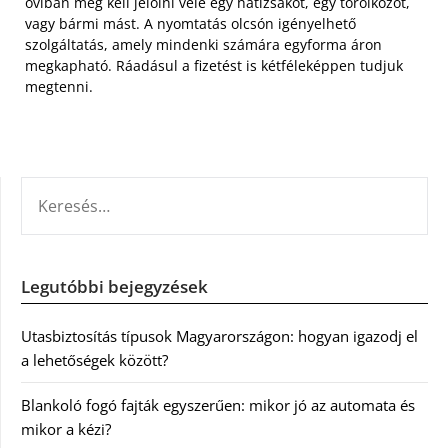
oviban meg kell jelölni vele egy hátizsákot, egy törölközőt,
vagy bármi mást. A nyomtatás olcsón igényelhető
szolgáltatás, amely mindenki számára egyforma áron
megkapható. Ráadásul a fizetést is kétféleképpen tudjuk
megtenni.
KERESÉS:
Legutóbbi bejegyzések
Utasbiztosítás típusok Magyarországon: hogyan igazodj el
a lehetőségek között?
Blankoló fogó fajták egyszerűen: mikor jó az automata és
mikor a kézi?