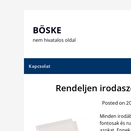
Skip
to
content
BÖSKE
nem hivatalos oldal
Kapcsolat
Rendeljen irodas
Posted on 20
Minden irodáb
fontosak és n
azokat.
Ennek