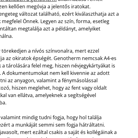
en kellően megóvja a jelentős iratokat.
ngeteg változat található, ezért kiválaszthatja azt a
k megfelel Önnek. Legyen az szín, forma, esetleg
táltan megtalálja azt a példányt, amelyiket
nálna.
 törekedjen a nívós színvonalra, mert ezzel
udja az okiratok épségét. Genotherm nemcsak A4-es
a tárolására felel meg, hiszen névjegykártyákat is
. A dokumentumokat nem kell kivennie az adott
tni az anyagon, valamint a fénymásolással
tozó, hiszen meglehet, hogy az fent vagy oldalt
al van ellátva, amelyeknek a segítségével
ba.
valamint mindig tudni fogja, hogy hol találja
 ezért a munkáját semmi sem fogja hátráltatni.
javasolt, mert ezáltal csakis a saját és kollégáinak a