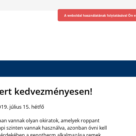
A weboldal használatának folytatásával Ön e
zert kedvezményesen!
19. július 15. hétfő
an vannak olyan okiratok, amelyek roppant
api szinten vannak használva, azonban óvni kell
 érdekében a genotherm
alkalmazása remek