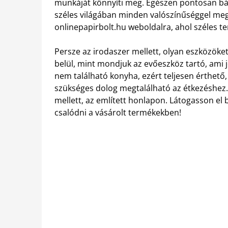
munkáját könnyíti meg. Egészen pontosan bár
széles világában minden valószínűséggel megl
onlinepapirbolt.hu weboldalra, ahol széles t
Persze az irodaszer mellett, olyan eszközöket 
belül, mint mondjuk az evőeszköz tartó, ami 
nem található konyha, ezért teljesen érthető,
szükséges dolog megtalálható az étkezéshez.
mellett, az említett honlapon. Látogasson el
csalódni a vásárolt termékekben!