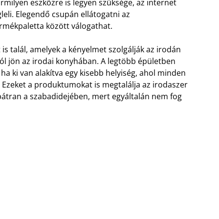
milyen eszközre is legyen szüksége, az internet
eli. Elegendő csupán ellátogatni az
ermékpaletta között válogathat.
is talál, amelyek a kényelmet szolgálják az irodán
jól jön az irodai konyhában. A legtöbb épületben
 ha ki van alakítva egy kisebb helyiség, ahol minden
 Ezeket a produktumokat is megtalálja az irodaszer
 bátran a szabadidejében, mert egyáltalán nem fog