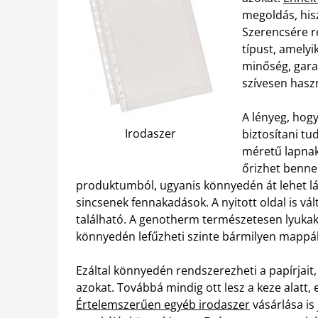
megoldás, hisz
Szerencsére re
típust, amelyi
minőség, garan
szívesen hasz
A lényeg, hogy
Irodaszer
biztosítani t
méretű lapnak 
őrizhet benne
produktumból, ugyanis könnyedén át lehet lá
sincsenek fennakadások. A nyitott oldal is vál
található. A genotherm természetesen lyukakk
könnyedén lefűzheti szinte bármilyen mappá
Ezáltal könnyedén rendszerezheti a papírjait, 
azokat. Továbbá mindig ott lesz a keze alatt,
Értelemszerűen egyéb irodaszer
vásárlása is 