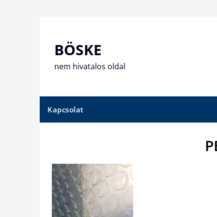
Skip
to
content
BÖSKE
nem hivatalos oldal
Kapcsolat
P