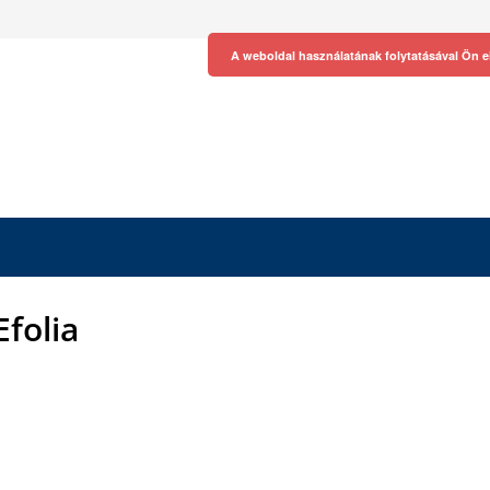
A weboldal használatának folytatásával Ön e
Efolia