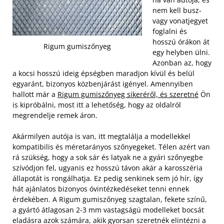
nem kell busz-
vagy vonatjegyet
foglalni és
hosszú órákon át
Rigum gumiszőnyeg
egy helyben ülni.
Azonban az, hogy
a kocsi hosszú ideig épségben maradjon kívül és belül
egyaránt, bizonyos közbenjárást igényel. Amennyiben
hallott már a
Rigum gumiszőnyeg sikeréről, és szeretné
Ön
is kipróbálni, most itt a lehetőség, hogy az oldalról
megrendelje remek áron.
Akármilyen autója is van, itt megtalálja a modellekkel
kompatibilis és méretarányos szőnyegeket. Télen azért van
rá szükség, hogy a sok sár és latyak ne a gyári szőnyegbe
szívódjon fel, ugyanis ez hosszú távon akár a karosszéria
állapotát is rongálhatja. Ez pedig senkinek sem jó hír, így
hát ajánlatos bizonyos óvintézkedéseket tenni ennek
érdekében. A Rigum gumiszőnyeg szagtalan, fekete színű,
a gyártó átlagosan 2-3 mm vastagságú modelleket bocsát
eladásra azok számára, akik gyorsan szeretnék elintézni a