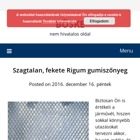
Skip
to
A weboldal használatának folytatásával Ön elfogadja a cookie-k
content
BÖSKE
Elfogadom
használatát
További információk
nem hivatalos oldal
Menu
Szagtalan, fekete Rigum gumiszőnyeg
Posted on 2016. december 16. péntek
Biztosan Ön is
értékeli a
járművét, hiszen
sokkal könnyebb
utazásokat
tervezni akkor,
ha van autója, és