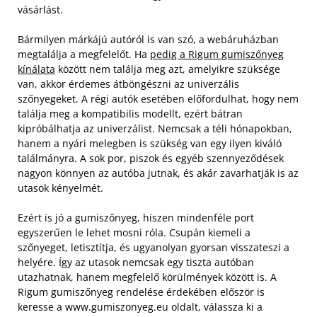
vásárlást.
Bármilyen márkájú autóról is van szó, a webáruházban
megtalálja a megfelelőt. Ha
pedig a Rigum gumiszőnyeg
kínálata
között nem találja meg azt, amelyikre szüksége
van, akkor érdemes átböngészni az univerzális
szőnyegeket. A régi autók esetében előfordulhat, hogy nem
találja meg a kompatibilis modellt, ezért bátran
kipróbálhatja az univerzálist. Nemcsak a téli hónapokban,
hanem a nyári melegben is szükség van egy ilyen kiváló
találmányra. A sok por, piszok és egyéb szennyeződések
nagyon könnyen az autóba jutnak, és akár zavarhatják is az
utasok kényelmét.
Ezért is jó a gumiszőnyeg, hiszen mindenféle port
egyszerűen le lehet mosni róla. Csupán kiemeli a
szőnyeget, letisztítja, és ugyanolyan gyorsan visszateszi a
helyére. Így az utasok nemcsak egy tiszta autóban
utazhatnak, hanem megfelelő körülmények között is. A
Rigum gumiszőnyeg rendelése érdekében először is
keresse a www.gumiszonyeg.eu oldalt, válassza ki a