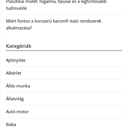
Plasztikai műtét: fogalma, típusai és a legfontosabb
tudnivalók
Miért fontos a korszerű baromfi itató rendszerek
alkalmazása?
Kategóriák
Ajtónyitás
Albérlet
Állás munka
Állatvilág
Autó-motor
Baba