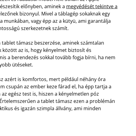
részesítik előnyben, aminek a
megvédését tekintve a
lezőnek bizonyul. Mivel a táblagép sokaknak egy
 a munkában, vagy épp az a kütyü, ami garantálja
ontosságú szerkezetnek számít.
 a tablet támasz beszerzése, aminek számtalan
 között az is, hogy kényelmet biztosít és
nis a berendezés sokkal tovább fogja bírni, ha nem
yobb ütéseket.
sz azért is komfortos, mert például néhány óra
m csupán az ember keze fárad el, ha épp tartja a
az egész test is, hiszen a kényelmetlen póz
. Értelemszerűen a tablet támasz ezen a problémán
aktikus és igazán szimpla állvány, ami minden