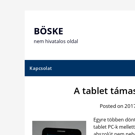
Skip
to
content
BÖSKE
nem hivatalos oldal
Kapcsolat
A tablet táma
Posted on 2017
Egyre többen dönt
tablet PC-k mellet
abszolút nem neh