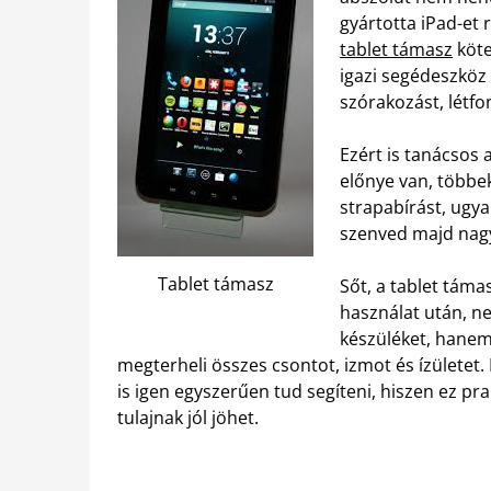
gyártotta iPad-et 
tablet támasz
köte
igazi segédeszköz
szórakozást, létf
Ezért is tanácsos
előnye van, többek
strapabírást, ugya
szenved majd nag
Tablet támasz
Sőt, a tablet táma
használat után, ne
készüléket, hanem 
megterheli összes csontot, izmot és ízületet
is igen egyszerűen tud segíteni, hiszen ez pr
tulajnak jól jöhet.