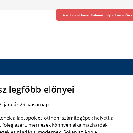
A weboldal használatának folytatásával Ön e
sz legfőbb előnyei
. január 29. vasárnap
enek a laptopok és otthoni számítógépek helyett a
t, főleg azért, mert ezek könnyen alkalmazhatóak,
ezek és ráadásul modernek. Sokan az Apple