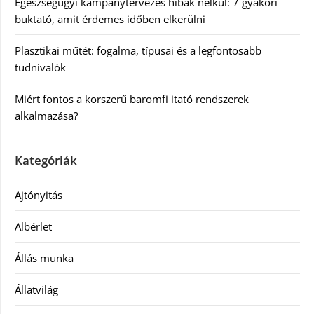
Egészségügyi kampánytervezés hibák nélkül: 7 gyakori
buktató, amit érdemes időben elkerülni
Plasztikai műtét: fogalma, típusai és a legfontosabb
tudnivalók
Miért fontos a korszerű baromfi itató rendszerek
alkalmazása?
Kategóriák
Ajtónyitás
Albérlet
Állás munka
Állatvilág